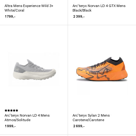
Altra Mens Experience Wild 3+
Arc’teryx Norvan LD 4 GTX Mens
Dette
Dette
White/Coral
Black/Black
produktet
produktet
1 799
,-
2 399
,-
har
har
flere
flere
varianter.
varianter.
Alternativene
Alternativene
kan
kan
velges
velges
på
på
produktsiden
produktsiden
Dette
Karakter:
5.0 av 5 mulige
Arc’teryx Norvan LD 4 Mens
Arc’teryx Sylan 2 Mens
produktet
Dette
Atmos/Solitude
Carotene/Carotene
har
produktet
1 999
,-
2 699
,-
flere
har