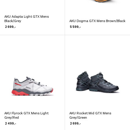
AKU Adapta Light GTX Mens
Dette
Black/Grey
AKU Dogma GTX Mens Brown/Black
Dette
produktet
2 699
,-
5 599
,-
produktet
har
har
flere
flere
varianter.
varianter.
Alternativene
Alternativene
kan
kan
velges
velges
på
på
produktsiden
produktsiden
AKU Flyrock GTX Mens Light
AKU Rocket Mid GTX Mens
Dette
Dette
Grey/Red
Grey/Green
produktet
produktet
2 499
,-
2 699
,-