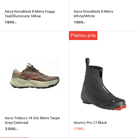
Asics Novablast 6 Mens Foggy
Asics Novablast 6 Mens
Dette
Dette
Teal/Illuminate Yellow
White/White
produktet
produktet
1 900
,-
1 900
,-
har
har
Platou-pris
flere
flere
varianter.
varianter.
Alternativene
Alternativene
kan
kan
velges
velges
på
på
produktsiden
produktsiden
Asics Trabuco 14 Gtx Mens Taupe
Dette
Grey/Oatmeal
Atomic Pro C1 Black
Dette
produktet
2 000
,-
1 700
,-
produktet
har