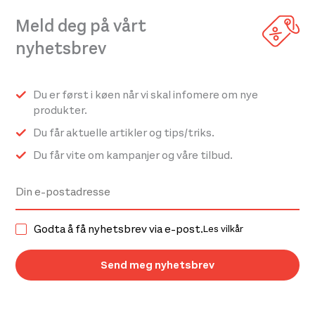
kan
kan
Meld deg på vårt
velges
velges
nyhetsbrev
på
på
produktsiden
produktsiden
Du er først i køen når vi skal infomere om nye
produkter.
Du får aktuelle artikler og tips/triks.
Du får vite om kampanjer og våre tilbud.
Godta å få nyhetsbrev via e-post.
Les vilkår