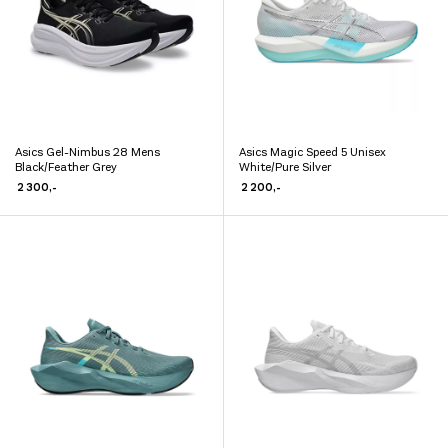
velges
velges
på
på
produktsiden
produktsiden
Asics Gel-Nimbus 28 Mens
Asics Magic Speed 5 Unisex
Dette
Dette
Black/Feather Grey
White/Pure Silver
produktet
produktet
2 300
,-
2 200
,-
har
har
flere
flere
varianter.
varianter.
Alternativene
Alternativene
kan
kan
velges
velges
på
på
produktsiden
produktsiden