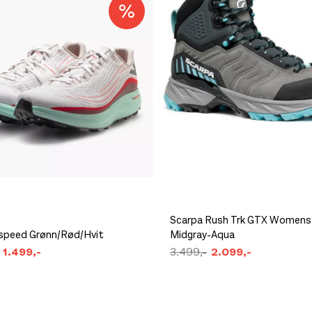
igjen på lager
jen på lager
jen på lager
igjen på lager
jen på lager
jen på lager
igjen på lager
jen på lager
Scarpa Rush Trk GTX Womens
gjen på lager
tspeed Grønn/Rød/Hvit
Midgray-Aqua
1.499,-
3.499,-
2.099,-
jen på lager