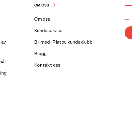
OM OSS
Om oss
Kundeservice
 av
Bli med i Platou kundeklubb
Blogg
mål
Kontakt oss
ing