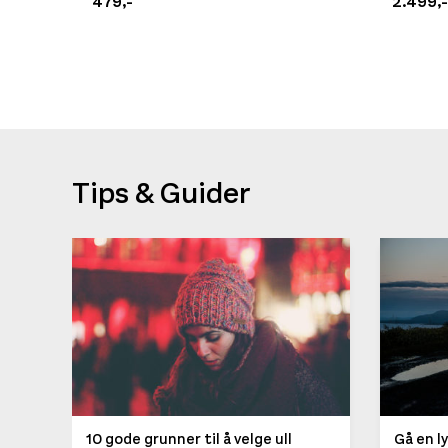
479,-
2.499,-
Platou Ålesund
Se butikkinformasjon
Størrelse: 38
38
Få ig
Størrelse: 39
39
Få ig
Tips & Guider
Størrelse: 39.5
39
Få 
Størrelse: 40
40
Få i
Størrelse: 40.5
40
Få 
Størrelse: 42
42
Få ig
Størrelse: 43
43
Få ig
Størrelse: 44.5
44
Få 
Platou Madla
10 gode grunner til å velge ull
Gå en l