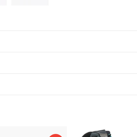
0,000 kg
0,000 × 0,000 × 0,000 cm
40
,
44
,
45
,
46
,
42
,
48
,
36
,
37
,
37.5
,
38
,
39
,
39.5
,
40.5
,
41
,
42
,
42
45.5
,
47
,
48
,
One Size
jen på lager
VJ Sarva
jen på lager
Sort
igjen på lager
gjen på lager