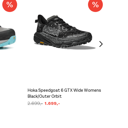
Hoka Speedgoat 6 GTX Wide Womens
Black/Outer Orbit
VJ XTR
2.699,-
1.699,-
2.400,
På lager