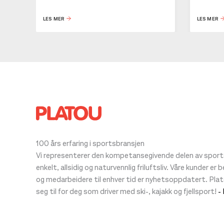
Se butikkinformasjon
LES MER
LES MER
Størrelse: 44.5
44
Få 
100 års erfaring i sportsbransjen
Vi representerer den kompetansegivende delen av sportsb
enkelt, allsidig og naturvennlig friluftsliv. Våre kunder er
og medarbeidere til enhver tid er nyhetsoppdatert. Pla
seg til for deg som driver med ski-, kajakk og fjellsport!
-