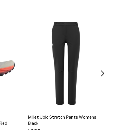
Rab Ba
499,-
Millet Ubic Stretch Pants Womens
 Red
Black
Kavu Sk