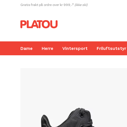
Hopp
Gratis frakt på ordre over kr 999,-*
(ikke ski)
rett
til
innholdet
Dame
Herre
Vintersport
Friluftsutstyr
Kanskje liker du også...