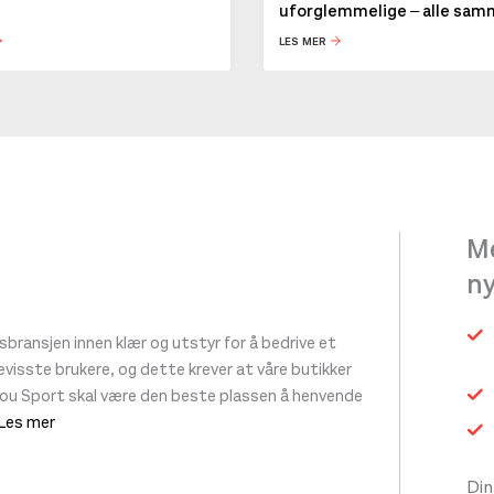
uforglemmelige – alle sa
LES MER
igjen på lager
Me
n
ransjen innen klær og utstyr for å bedrive et
 bevisste brukere, og dette krever at våre butikker
tou Sport skal være den beste plassen å henvende
 Les mer