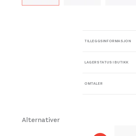
TILLEGGSINFORMASJON
Vekt
LAGERSTATUS I BUTIKK
Dimensjoner
OMTALER
Platou Bergen
Størrelse
Se butikkinformasjon
Størrelse: 38
38
Få ig
Leverandør
Størrelse: 39
39
Få ig
Alternativer
Farge
Størrelse: 39.5
39
Få 
Størrelse: 40
40
Få i