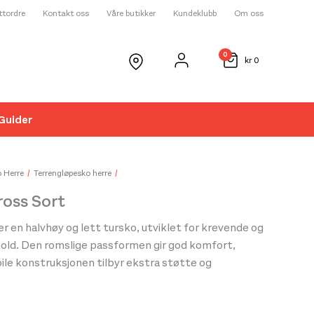
ettordre
Kontakt oss
Våre butikker
Kundeklubb
Om oss
0
kr
0
Guider
☓
 Herre
Terrengløpesko herre
ross Sort
er en halvhøy og lett tursko, utviklet for krevende og
hold. Den romslige passformen gir god komfort,
le konstruksjonen tilbyr ekstra støtte og
 Den komfortable
PerFOAMance
-mellomsålen
ehagelig demping, og sammen med vår