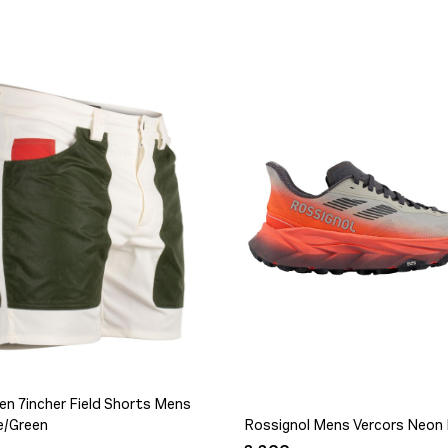
jen på lager
jen på lager
igjen på lager
igjen på lager
jen på lager
jen på lager
igjen på lager
jen på lager
jen på lager
igjen på lager
n 7incher Field Shorts Mens
jen på lager
e/Green
Rossignol Mens Vercors Neon
gjen på lager