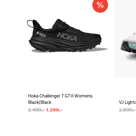
Størrelse: 40.5
40
Få 
Størrelse: 41
41
Få ig
Størrelse: 42
42
Få ig
Swix Racex Classic Pants Junior Bright White
Størrelse: 42.5
42
Få 
450,-
Størrelse: 43
43
Få ig
Størrelse: 44
44
Få ig
Størrelse: 44.5
44
Få 
Størrelse: 45
45
Få ig
Hoka Challenger 7 GTX Womens
Størrelse: 45.5
45
Få i
Black/Black
VJ Ligh
2.499,-
1.299,-
2.800,-
Størrelse: 46
46
Få ig
Platou Fjøsanger