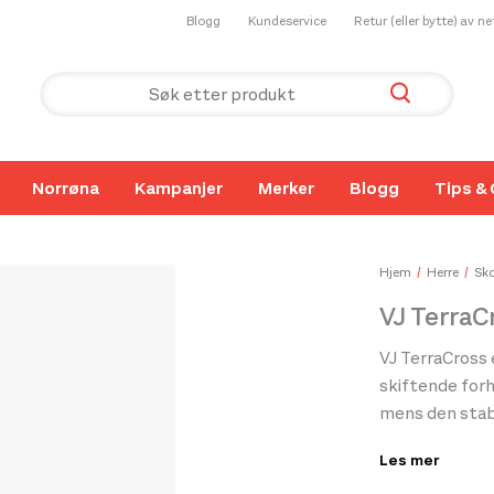
Blogg
Kundeservice
Retur (eller bytte) av n
Norrøna
Kampanjer
Merker
Blogg
Tips & 
Hjem
Herre
Sko
VJ TerraC
VJ TerraCross 
skiftende for
mens den stabi
beskyttelse.
Les mer
av
ETPU
gir b