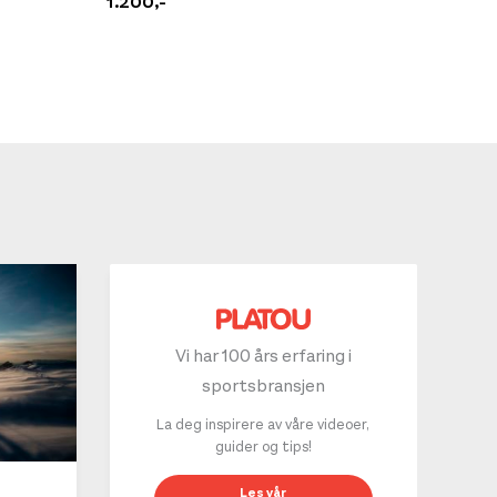
1.200,-
1.399,-
På lager
Vi har 100 års erfaring i
sportsbransjen
La deg inspirere av våre videoer,
guider og tips!
På lager
10 g
Les vår