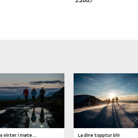
2.200,-
jen på lager
jen på lager
igjen på lager
gjen på lager
igjen på lager
jen på lager
jen på lager
igjen på lager
ys vinter i møte…
La dine topptur blir