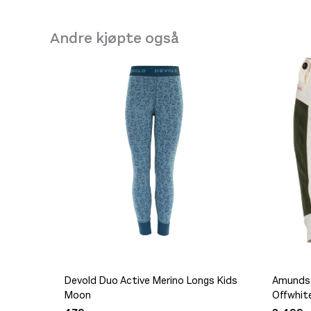
Se butikkinformasjon
Størrelse: 38
38
Få ig
Andre kjøpte også
Størrelse: 39
39
Få ig
Størrelse: 39.5
39
Få 
Størrelse: 40.5
40
Få 
Størrelse: 41
41
Få ig
Størrelse: 42
42
Få ig
Størrelse: 42.5
42
Få 
Størrelse: 43
43
Få ig
Størrelse: 44
44
Få ig
Størrelse: 44.5
44
Få 
Devold Duo Active Merino Longs Kids
Amundse
Størrelse: 45
45
Få ig
Moon
Offwhit
Størrelse: 45.5
45
Få i