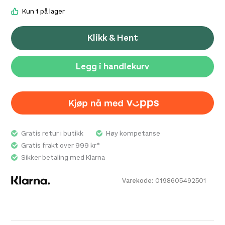
mellomsåle som gir effektiv støtabsorbering og
Kun 1 på lager
reduserer belastningen på ledd og muskulatur. Den
jevne dempingen bidrar til en behagelig løpsfølelse,
Klikk & Hent
også over lengre distanser, og gir en stabil plattform
som oppleves trygg for både nybegynnere og erfarne
løpere.
Legg i handlekurv
Overdelen består av et teknisk mesh-materiale som
kombinerer god ventilasjon med en komfortabel og
støttende passform. Den polstrede kragen og
hælkonstruksjonen sørger for at foten holdes sikkert
Gratis retur i butikk
Høy kompetanse
på plass, samtidig som trykk og irritasjon rundt ankelen
Gratis frakt over 999 kr*
minimeres.
Sikker betaling med Klarna
Bondi 9 har en avrundet sålegeometri som gir en naturlig
Varekode:
0198605492501
og effektiv stegavvikling fra hæl til tå. Dette gir et jevnt
flytende steg og gjør skoen godt egnet til både løping
og gange. Yttersålen er konstruert med slitesterke