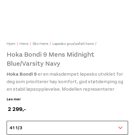
Hoka Mach 6 Mens Downpour/Thunder Cloud
1.999,-
999,-
Hok
899
Hjem
Herre
Sko Herre
Løpesko grus/asfalt herre
Hoka Bondi 9 Mens Midnight
Blue/Varsity Navy
Hoka Bondi 9
er en maksdempet løpesko utviklet for
deg som prioriterer høy komfort, god støtdemping og
en stabil løpsopplevelse. Modellen representerer
videreutviklingen av Bondi-serien og er spesielt godt
Les mer
egnet for rolige løpeturer, mengdetrening og lange
2 299
,-
økter på hardt underlag.
Skoen er utstyrt med en svært romslig og myk