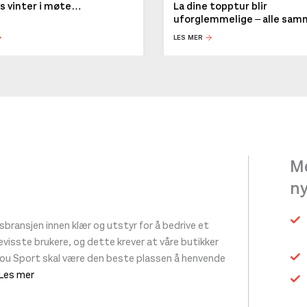
ys vinter i møte…
La dine topptur blir
uforglemmelige – alle sa
LES MER
Me
n
ransjen innen klær og utstyr for å bedrive et
 bevisste brukere, og dette krever at våre butikker
tou Sport skal være den beste plassen å henvende
 Les mer