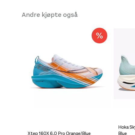
Størrelse: 43 1/3
43 1/3
Andre kjøpte også
Størrelse: 44
44
Få ig
Platou Molde
Se butikkinformasjon
Størrelse: 42 2/3
42 2/3
Hoka Sk
Xtep 160X 6.0 Pro Orange/Blue
Blue