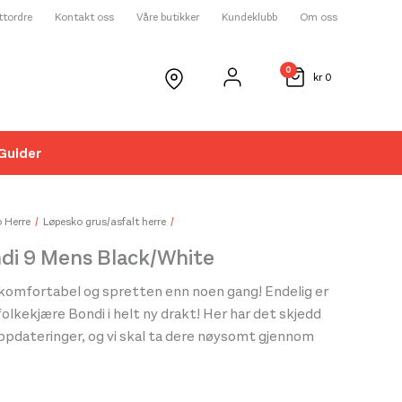
ettordre
Kontakt oss
Våre butikker
Kundeklubb
Om oss
0
kr
0
Guider
☓
 Herre
Løpesko grus/asfalt herre
di 9 Mens Black/White
 komfortabel og spretten enn noen gang! Endelig er
folkekjære Bondi i helt ny drakt! Her har det skjedd
pdateringer, og vi skal ta dere nøysomt gjennom