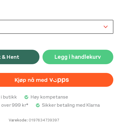
Legg i handlekurv
k & Hent
 i butikk
Høy kompetanse
t over 999 kr*
Sikker betaling med Klarna
Varekode:
0197634739397