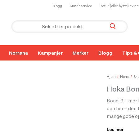
Blogg
Kundeservice
Retur (eller bytte) av n
Norrøna
Kampanjer
Merker
Blogg
Tips & 
Hjem
Herre
Sko
Hoka Bon
Bondi 9 – mer
den her – den 
mange gode op
alt.
Les mer