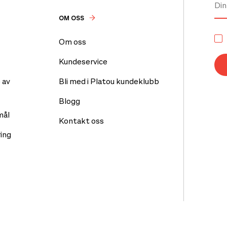
OM OSS
Om oss
Kundeservice
 av
Bli med i Platou kundeklubb
Blogg
mål
Kontakt oss
ing