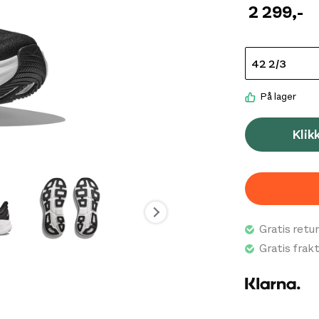
2 299
,-
På lager
Klik
Gratis retur
Gratis frak