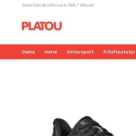
Hopp
Gratis frakt på ordre over kr 999,-*
(ikke ski)
rett
til
innholdet
Dame
Herre
Vintersport
Friluftsutstyr
Kanskje liker du også...