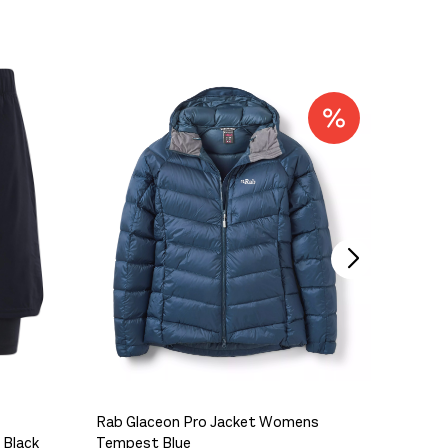
På lager
Rab Glaceon Pro Jacket Womens
Hoka Bo
 Black
Tempest Blue
Blue/Va