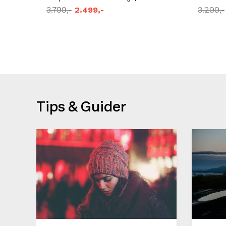
3.799,-
2.499,-
3.299,-
Tips & Guider