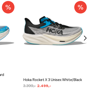
ler vond rygg. I den
sset på alle
På lager
Icebrea
489,-
På lager
ard
Hoka Rocket X 3 Unisex White/Black
Hoka Bo
3.399,-
2.499,-
2.299,
På lager