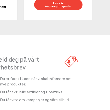
10 g
Les vår
inspirasjonsguide
mmen
LES 
ld deg på vårt
yhetsbrev
Du er først i køen når vi skal infomere om
nye produkter.
Du får aktuelle artikler og tips/triks.
Du får vite om kampanjer og våre tilbud.