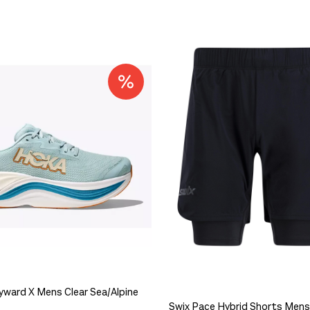
Få igjen på lager
jen på lager
Få igjen på lager
yward X Mens Clear Sea/Alpine
Swix Pace Hybrid Shorts Mens