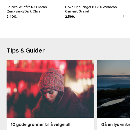
Salewa Wildfire NXT Mens
Hoka Challenger 8 GTX Womens
Quicksand/Dark Olive
Cement/Gravel
Cris
2.400,-
2.599,-
5.99
Tips & Guider
10 gode grunner til å velge ull
Gå en lys vin