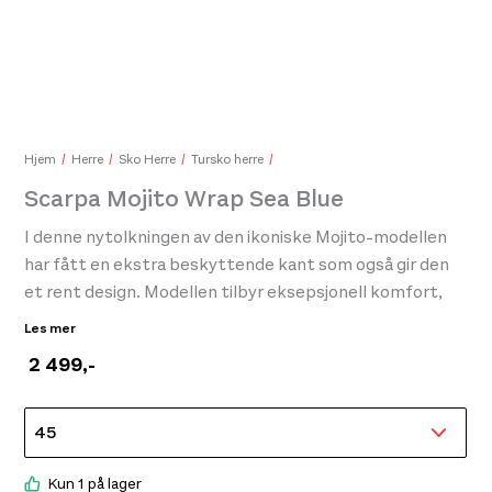
Scarpa Piki J Maldive-Yellow
899,-
Hjem
Herre
Sko Herre
Tursko herre
Scarpa Mojito Wrap Sea Blue
I denne nytolkningen av den ikoniske Mojito-modellen
DB 
599
har fått en ekstra beskyttende kant som også gir den
et rent design. Modellen tilbyr eksepsjonell komfort,
ideell for en hel dag med urban utforskning.
Les mer
2 499
,-
Kun 1 på lager