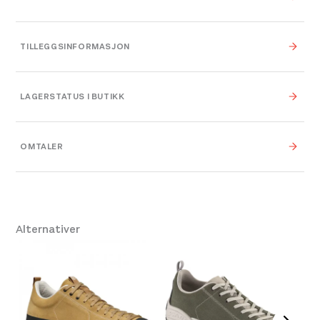
TILLEGGSINFORMASJON
Farge
Sea Blue
LAGERSTATUS I BUTIKK
Leverandør
Scarpa
OMTALER
Platou Ålesund
På lager
44
,
45
,
42
,
41
,
42
,
43
,
Størrelse
Se butikkinformasjon
44
,
45
Størrelse: 45
45
Få igjen på lager
Alternativer
Platou Molde
På lager
Se butikkinformasjon
Størrelse: 42
42
Få igjen på lager
Størrelse: 43
43
Få igjen på lager