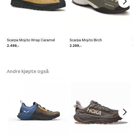
Scar
Scarpa Mojito Wrap Caramel
Scarpa Mojito Birch
For
2.499,-
2.299,-
3.99
Andre kjøpte også