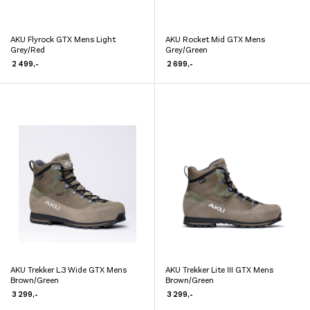
AKU Flyrock GTX Mens Light
AKU Rocket Mid GTX Mens
Dette
Dette
Grey/Red
Grey/Green
produktet
produktet
2 499
,-
2 699
,-
har
har
flere
flere
varianter.
varianter.
Alternativene
Alternativene
kan
kan
velges
velges
på
på
produktsiden
produktsiden
AKU Trekker L.3 Wide GTX Mens
AKU Trekker Lite III GTX Mens
Dette
Dette
Brown/Green
Brown/Green
produktet
produktet
3 299
,-
3 299
,-