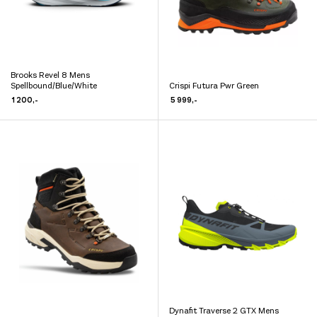
produktsiden
produktsiden
Brooks Revel 8 Mens
Dette
Spellbound/Blue/White
Crispi Futura Pwr Green
Dette
produktet
1 200
,-
5 999
,-
produktet
har
har
flere
flere
varianter.
varianter.
Alternativene
Alternativene
kan
kan
velges
velges
på
på
produktsiden
produktsiden
Dynafit Traverse 2 GTX Mens
Dette