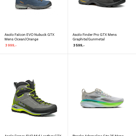
produktsiden
produktsiden
Asolo Falcon EVO Nubuck GTX
Asolo Finder Pro GTX Mens
Dette
Dette
Mens Ocean/Orange
Graphite/Gunmetal
produktet
produktet
3 999
,-
3 599
,-
har
har
flere
flere
varianter.
varianter.
Alternativene
Alternativene
kan
kan
velges
velges
på
på
produktsiden
produktsiden