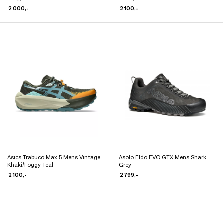
produktet
har
2 000
,-
2 100
,-
har
flere
flere
varianter.
varianter.
Alternativene
Alternativene
kan
kan
velges
velges
på
på
produktsiden
produktsiden
Asics Trabuco Max 5 Mens Vintage
Asolo Eldo EVO GTX Mens Shark
Dette
Dette
Khaki/Foggy Teal
Grey
produktet
produktet
2 100
,-
2 799
,-
har
har
flere
flere
varianter.
varianter.