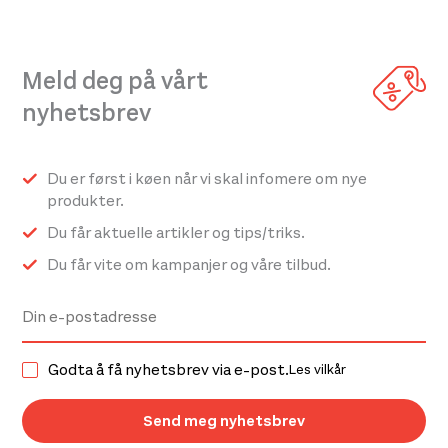
Alternativene
Alternativene
kan
kan
velges
velges
Meld deg på vårt
på
på
nyhetsbrev
produktsiden
produktsiden
Du er først i køen når vi skal infomere om nye
produkter.
Du får aktuelle artikler og tips/triks.
Du får vite om kampanjer og våre tilbud.
Godta å få nyhetsbrev via e-post.
Les vilkår