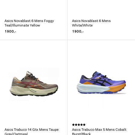
Asics Novablast 6 Mens Foggy
Asics Novablast 6 Mens
Dette
Dette
Teal/Illuminate Yellow
White/White
produktet
produktet
1 900
,-
1 900
,-
har
har
flere
flere
varianter.
varianter.
Alternativene
Alternativene
kan
kan
velges
velges
på
på
produktsiden
produktsiden
Dette
Karakter:
5.0 av 5 mulige
Asics Trabuco 14 Gtx Mens Taupe
Asics Trabuco Max 5 Mens Cobalt
Dette
produktet
Grey/Oatmeal
Burst/Black