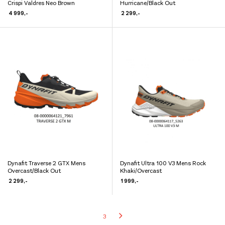
Crispi Valdres Neo Brown
Hurricane/Black Out
Dette
produktet
4 999
,-
2 299
,-
produktet
har
har
flere
flere
varianter.
varianter.
Alternativene
Alternativene
kan
kan
velges
velges
på
på
produktsiden
produktsiden
Dynafit Traverse 2 GTX Mens
Dynafit Ultra 100 V3 Mens Rock
Dette
Dette
Overcast/Black Out
Khaki/Overcast
produktet
produktet
2 299
,-
1 999
,-
har
har
flere
flere
3
varianter.
varianter.