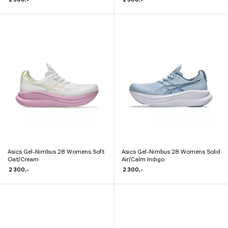
flere
har
varianter.
flere
Alternativene
varianter.
kan
Alternativene
velges
kan
på
velges
produktsiden
på
produktsiden
Asics Gel-Nimbus 28 Womens Soft
Asics Gel-Nimbus 28 Womens Solid
Dette
Dette
Oat/Cream
Air/Calm Indigo
produktet
produktet
2 300
,-
2 300
,-
har
har
flere
flere
varianter.
varianter.
Alternativene
Alternativene