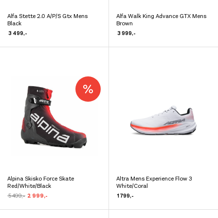
Alfa Stette 2.0 A/P/S Gtx Mens
Alfa Walk King Advance GTX Mens
Dette
Dette
Black
Brown
produktet
produktet
3 499
,-
3 999
,-
har
har
flere
flere
varianter.
varianter.
Alternativene
Alternativene
kan
kan
velges
velges
på
på
produktsiden
produktsiden
Alpina Skisko Force Skate
Altra Mens Experience Flow 3
Dette
Dette
Red/White/Black
White/Coral
produktet
produktet
Opprinnelig
Nåværende
5 499
,-
2 999
,-
1 799
,-
pris
pris
har
har
var:
er:
kr 5
kr 2