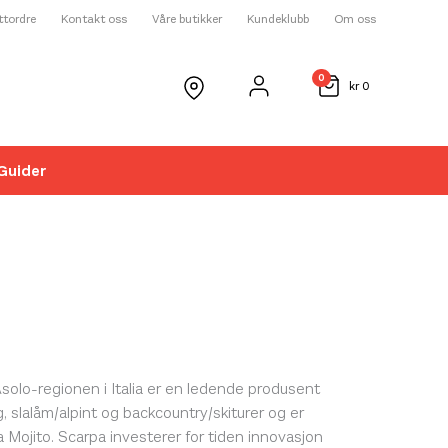
ettordre
Kontakt oss
Våre butikker
Kundeklubb
Om oss
0
kr
0
Guider
Asolo-regionen i Italia er en ledende produsent
ing, slalåm/alpint og backcountry/skiturer og er
a Mojito. Scarpa investerer for tiden innovasjon