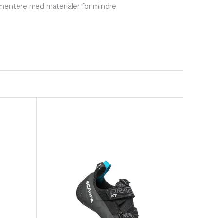
imentere med materialer for mindre
 veganske modeller.
☓