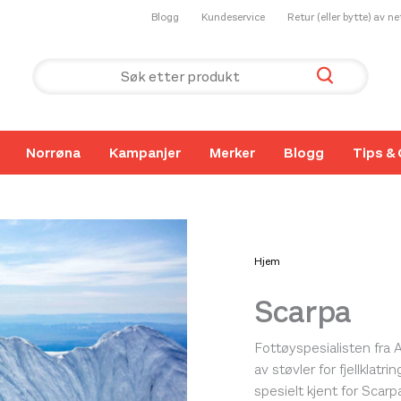
Blogg
Kundeservice
Retur (eller bytte) av n
Norrøna
Kampanjer
Merker
Blogg
Tips & 
Hjem
Scarpa
Fottøyspesialisten fra 
av støvler for fjellklatr
spesielt kjent for Scarp