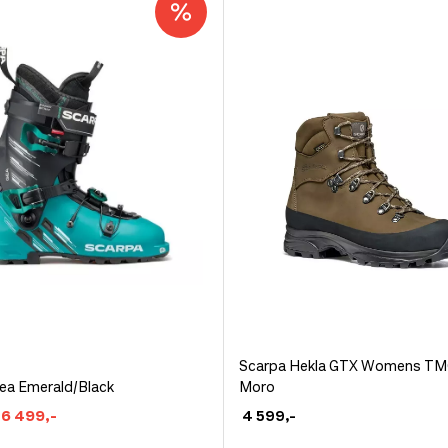
velges
på
siden
produktsiden
Dette
Scarpa Hekla GTX Womens TM
ea Emerald/Black
Moro
produktet
et
Opprinnelig
Nåværende
6 499
,-
4 599
,-
har
pris
pris
flere