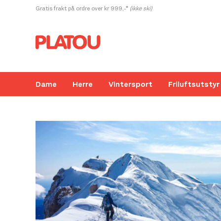
Hopp
Gratis frakt på ordre over kr 999,-*
(ikke ski)
rett
til
innholdet
Dame
Herre
Vintersport
Friluftsutstyr