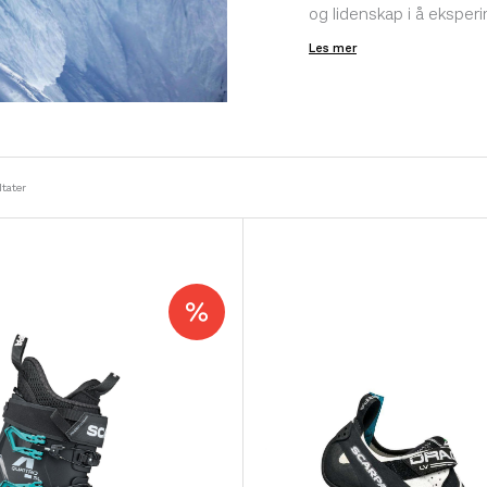
og lidenskap i å eksper
forurensende fottøy og
Les mer
ltater
Norrøna