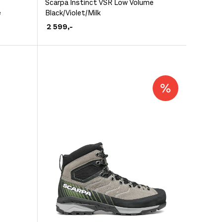
Dette
Scarpa Instinct VSR Low Volume
e
Black/Violet/Milk
produktet
2 599
,-
har
flere
varianter.
Alternativene
kan
velges
på
produktsiden