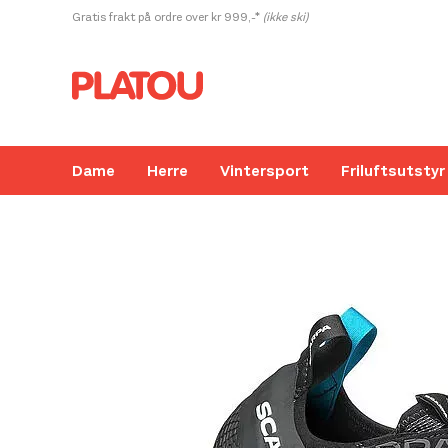
Hopp
Gratis frakt på ordre over kr 999,-*
(ikke ski)
rett
til
innholdet
Dame
Herre
Vintersport
Friluftsutstyr
Kanskje liker du også...