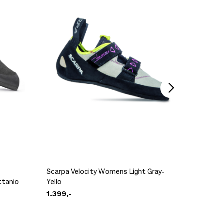
På lager
Scarpa Velocity Womens Light Gray-
Scarpa 
ttanio
Yello
Raspbe
1.399,-
1.699,-
Ikke på lager