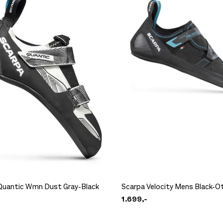
jen på lager
 igjen på lager
jen på lager
jen på lager
 igjen på lager
jen på lager
 igjen på lager
jen på lager
Quantic Wmn Dust Gray-Black
Scarpa Velocity Mens Black-O
1.699,-