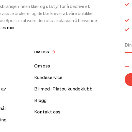
ransjen innen klær og utstyr for å bedrive et
 bevisste brukere, og dette krever at våre butikker
tou Sport skal være den beste plassen å henvende
 Les mer
OM OSS
Om oss
Kundeservice
 av
Bli med i Platou kundeklubb
Blogg
mål
Kontakt oss
ing