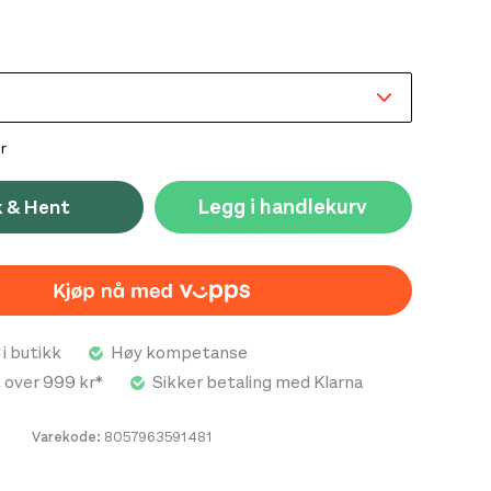
u kjenner, med forbedret presisjon og støtte.
r designet for å mestre de mest utfordrende rutene
 vil ta klatringen din til nye høyder.
r
Legg i handlekurv
k & Hent
 i butikk
Høy kompetanse
t over 999 kr*
Sikker betaling med Klarna
Varekode:
8057963591481