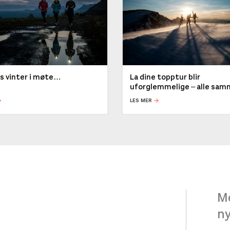
ys vinter i møte…
La dine topptur blir
uforglemmelige – alle sa
LES MER
Me
n