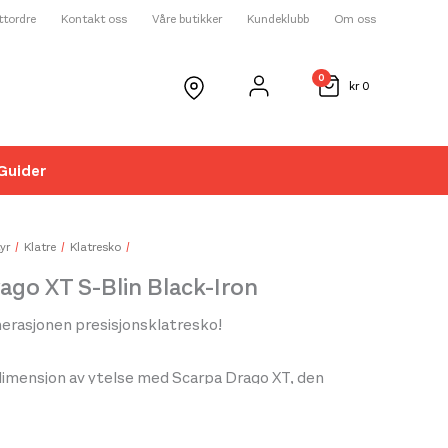
ettordre
Kontakt oss
Våre butikker
Kundeklubb
Om oss
0
kr
0
Guider
☓
yr
Klatre
Klatresko
ago XT S-Blin Black-Iron
erasjonen presisjonsklatresko!
dimensjon av ytelse med Scarpa Drago XT, den
reskoen for deg som krever det beste. Bygget på den
Drago-lesten, kombinerer Drago XT den ekstreme