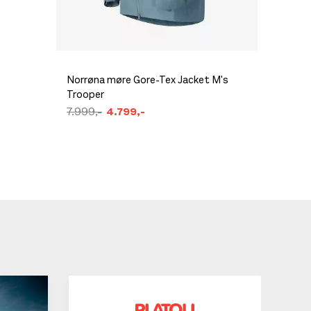
Norrøna møre Gore-Tex Jacket M's
Atomic
Trooper
Army Gr
7.999,-
4.799,-
6.500,