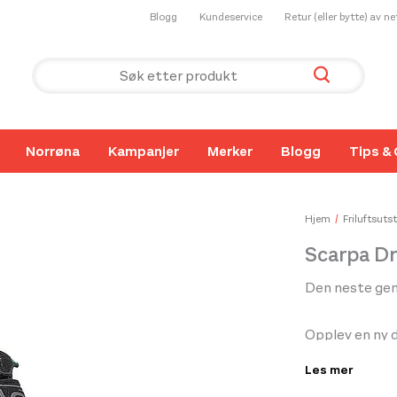
Blogg
Kundeservice
Retur (eller bytte) av n
Norrøna
Kampanjer
Merker
Blogg
Tips & 
Hjem
Friluftsutst
Scarpa Dr
Den neste gen
Opplev en ny 
ultimate klat
Les mer
legendariske 