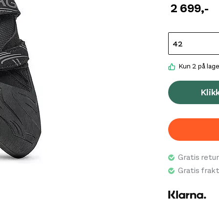
følsomheten d
2 699
,-
Denne skoen e
og bulderne, og
Kun 2 på lage
Klik
Gratis retur
Gratis frak