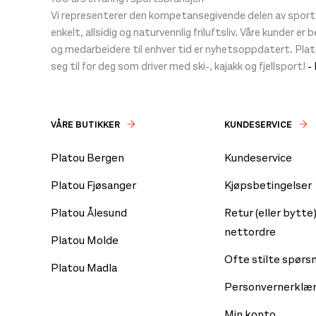
Vi representerer den kompetansegivende delen av sportsb
enkelt, allsidig og naturvennlig friluftsliv. Våre kunder er
og medarbeidere til enhver tid er nyhetsoppdatert. Pla
seg til for deg som driver med ski-, kajakk og fjellsport!
-
VÅRE BUTIKKER
KUNDESERVICE
Platou Bergen
Kundeservice
Platou Fjøsanger
Kjøpsbetingelser
Platou Ålesund
Retur (eller bytte)
nettordre
Platou Molde
Ofte stilte spørs
Platou Madla
Personvernerklær
Min konto