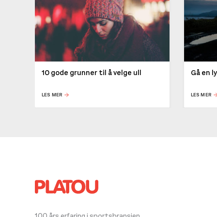
10 gode grunner til å velge ull
Gå en l
LES MER
LES MER
100 års erfaring i sportsbransjen