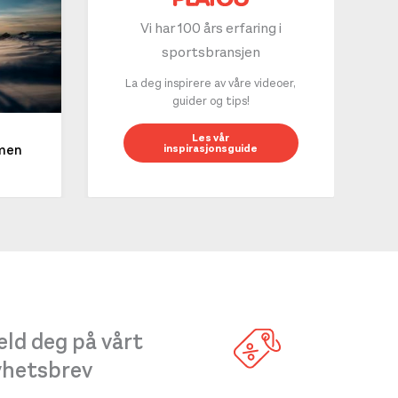
Vi har 100 års erfaring i
sportsbransjen
La deg inspirere av våre videoer,
guider og tips!
10 g
Les vår
inspirasjonsguide
mmen
LES 
ld deg på vårt
yhetsbrev