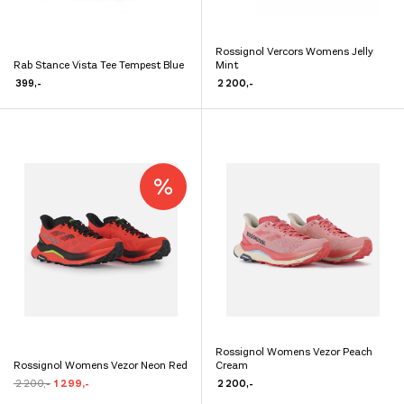
Rossignol Vercors Womens Jelly
Dette
Rab Stance Vista Tee Tempest Blue
Mint
Dette
produktet
399
,-
2 200
,-
produktet
har
har
flere
flere
varianter.
varianter.
Alternativene
Alternativene
kan
kan
velges
velges
på
på
produktsiden
produktsiden
Rossignol Womens Vezor Peach
Dette
Rossignol Womens Vezor Neon Red
Cream
Dette
produktet
Opprinnelig
Nåværende
2 200
,-
1 299
,-
2 200
,-
produktet
pris
pris