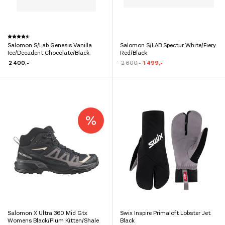
Dette
Karakter:
4.5 av 5 mulige
Salomon S/Lab Genesis Vanilla
Salomon S/LAB Spectur White/Fiery
produktet
Dette
Ice/Decadent Chocolate/Black
Red/Black
har
produktet
Opprinnelig
Nåværende
2 400
,-
2 600
,-
1 499
,-
pris
pris
flere
har
var:
er:
kr 2
kr 1
varianter.
flere
600,-.
499,-.
Alternativene
varianter.
kan
Alternativene
velges
kan
på
velges
produktsiden
på
produktsiden
Salomon X Ultra 360 Mid Gtx
Swix Inspire Primaloft Lobster Jet
Dette
Dette
Womens Black/Plum Kitten/Shale
Black