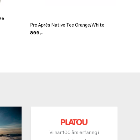
ee
Camp N
Pre Après Native Tee Orange/White
pack
899,-
1.599,-
Vi har 100 års erfaring i