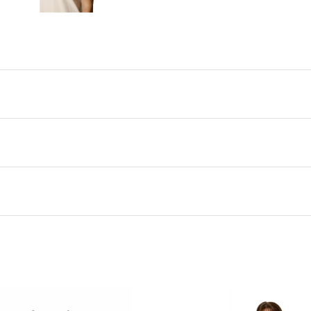
Ecr Ecru
RAB
10
,
12
,
6
,
8
,
8
,
6
,
8
,
10
,
12
,
14
,
16