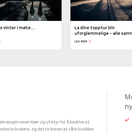
ys vinter i møte…
La dine topptur blir
uforglemmelige – alle sa
LES MER
Me
n
ransjen innen klær og utstyr for å bedrive et
 bevisste brukere, og dette krever at våre butikker