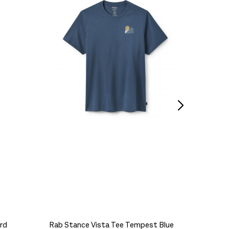
Rottefe
450,-
rd
Rab Stance Vista Tee Tempest Blue
Rab Fo