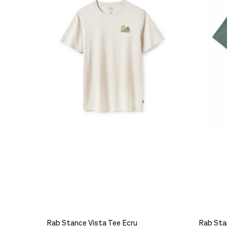
Rab Boonie Hat Bluebird
499,-
Rab Stance Vista Tee Ecru
Rab Sta