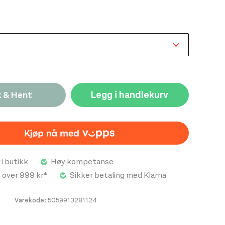
s til fritid, tur eller lettere aktiviteter. Den
formen gir god bevegelsesfrihet og gjør plagget
inere med annet bekledning, mens det grafiske
er et uttrykk med tydelig tilknytning til det alpine
ialkonstruksjonen bidrar til god ventilasjon og
rierende aktivitetsnivå, noe som gjør t-skjorten
e alene og som et lag under andre plagg. Rab
 Tee kombinerer funksjonell komfort med et tidløst
Legg i handlekurv
k & Hent
 naturlig valg for brukere som ønsker et allsidig
 hverdagsbruk og aktiviteter utendørs.
 i butikk
Høy kompetanse
t over 999 kr*
Sikker betaling med Klarna
Varekode:
5059913281124