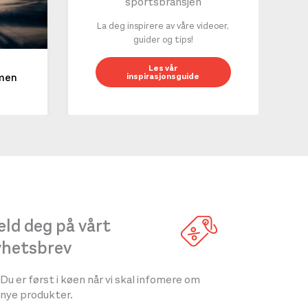
sportsbransjen
La deg inspirere av våre videoer,
guider og tips!
10 g
Les vår
inspirasjonsguide
mmen
LES 
ld deg på vårt
yhetsbrev
Du er først i køen når vi skal infomere om
nye produkter.