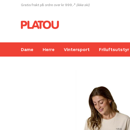
Hopp
Gratis frakt på ordre over kr 999,-*
(ikke ski)
rett
til
innholdet
Dame
Herre
Vintersport
Friluftsutstyr
Kanskje liker du også...