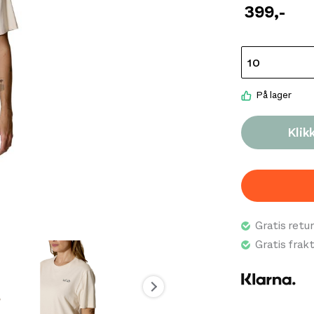
enten den bruke
399
,-
klassiske pass
enkelt å komb
designet tilfør
miljøet. Mater
komfort ved va
På lager
godt egnet båd
Stance Cirque
Klik
design og er et
plagg til både
Gratis retur
Gratis frak