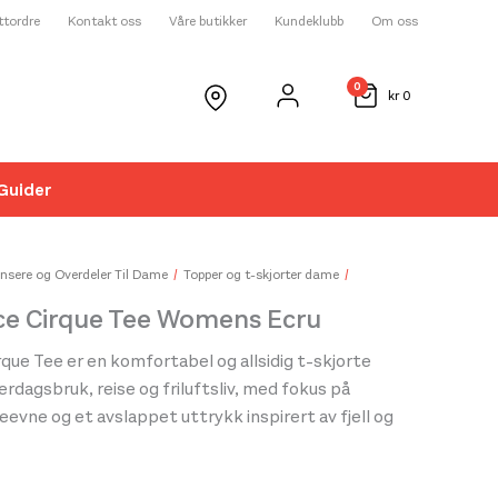
ettordre
Kontakt oss
Våre butikker
Kundeklubb
Om oss
0
kr
0
Guider
☓
nsere og Overdeler Til Dame
Topper og t-skjorter dame
ce Cirque Tee Womens Ecru
que Tee er en komfortabel og allsidig t-skjorte
erdagsbruk, reise og friluftsliv, med fokus på
evne og et avslappet uttrykk inspirert av fjell og
ten er produsert i myke materialer som gir en
else mot huden og høy komfort gjennom hele dagen,