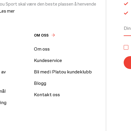
tou Sport skal være den beste plassen å henvende
 Les mer
OM OSS
Om oss
Kundeservice
 av
Bli med i Platou kundeklubb
Blogg
mål
Kontakt oss
ing