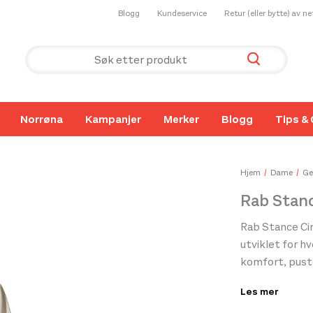
Blogg
Kundeservice
Retur (eller bytte) av n
Norrøna
Kampanjer
Merker
Blogg
Tips & 
Hjem
Dame
Ge
Rab Stan
Rab Stance Cir
utviklet for hv
komfort, puste
natur. T-skjor
Les mer
behagelig føl