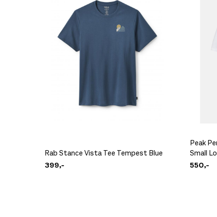
Rab Force Hoody Mens Pebble
799,-
Peak Pe
Rab Stance Vista Tee Tempest Blue
Small L
399,-
550,-