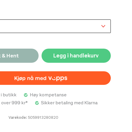
s til fritid, tur eller lettere aktiviteter. Den
formen gir god bevegelsesfrihet og gjør plagget
inere med annet bekledning, mens det grafiske
er et stilrent uttrykk med inspirasjon fra landskap og
terialkonstruksjonen bidrar til god ventilasjon og
rierende aktivitetsnivå, noe som gjør t-skjorten
e alene og som et lag under andre plagg. Rab
Tee kombinerer funksjonell komfort med et tidløst
Legg i handlekurv
k & Hent
 naturlig valg for brukere som ønsker et allsidig
 hverdagsbruk og aktiviteter utendørs.
 i butikk
Høy kompetanse
t over 999 kr*
Sikker betaling med Klarna
Varekode:
5059913280820