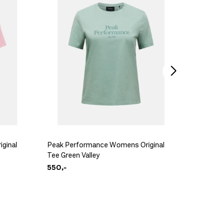
Rab Vei
1.799,-
ginal
Peak Performance Womens Original
Patago
Tee Green Valley
Respons
550,-
799,-