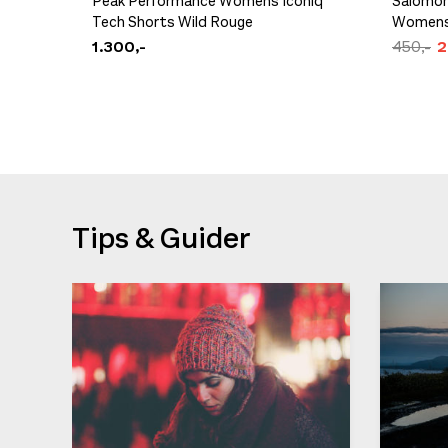
Peak Performance Womens Iconiq
Salomon
Tech Shorts Wild Rouge
Womens 
1.300,-
450,-
2
Tips & Guider