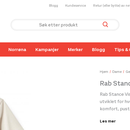
Blogg
Kundeservice
Retur (eller bytte) av n
Norrøna
Kampanjer
Merker
Blogg
Tips & 
Hjem
Dame
Ge
Rab Stanc
Rab Stance Vis
utviklet for hv
komfort, puste
fjellmiljø. T-s
Les mer
behagelig føl