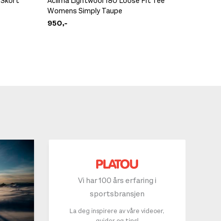
 Skort
Aclima Lightwool 180 Loose Fit Tee
Patago
Womens Simply Taupe
Respons
950,-
799,-
Vi har 100 års erfaring i
sportsbransjen
La deg inspirere av våre videoer,
guider og tips!