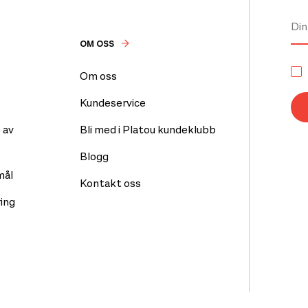
OM OSS
Om oss
Kundeservice
 av
Bli med i Platou kundeklubb
Blogg
mål
Kontakt oss
ing