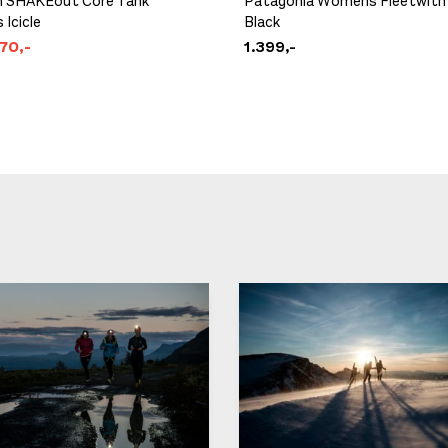
 SHAKEout Core Tank
Patagonia Womens Fleetwith
Icicle
Black
70,-
1.399,-