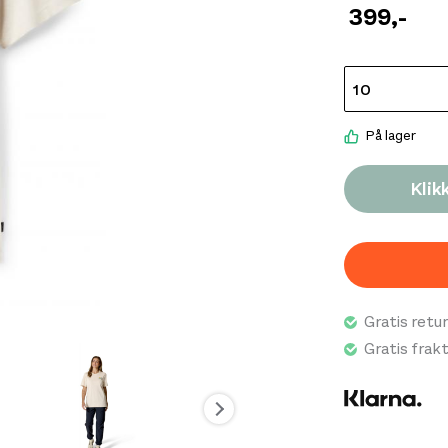
enten den bruke
399
,-
klassiske pass
enkelt å komb
motivet tilfør
friluftsliv. Ma
komfort ved va
På lager
godt egnet båd
Stance Vista 
Klik
design og er et
plagg til både
Gratis retur
Gratis frak