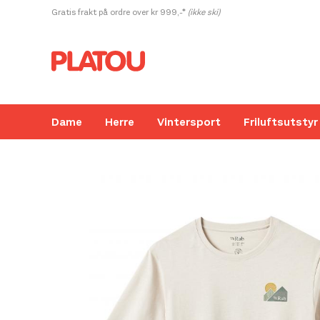
Hopp
Gratis frakt på ordre over kr 999,-*
(ikke ski)
rett
til
innholdet
Dame
Herre
Vintersport
Friluftsutstyr
Kanskje liker du også...