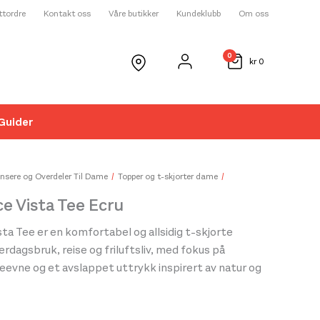
ettordre
Kontakt oss
Våre butikker
Kundeklubb
Om oss
0
kr
0
Guider
☓
nsere og Overdeler Til Dame
Topper og t-skjorter dame
e Vista Tee Ecru
ta Tee er en komfortabel og allsidig t-skjorte
erdagsbruk, reise og friluftsliv, med fokus på
evne og et avslappet uttrykk inspirert av natur og
kjorten er produsert i myke materialer som gir en
else mot huden og høy komfort gjennom hele dagen,