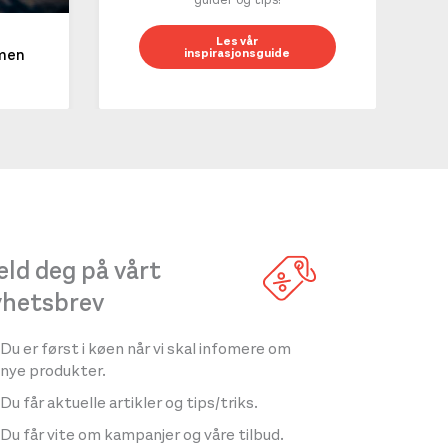
10 g
Les vår
inspirasjonsguide
mmen
LES 
ld deg på vårt
yhetsbrev
Du er først i køen når vi skal infomere om
nye produkter.
Du får aktuelle artikler og tips/triks.
Du får vite om kampanjer og våre tilbud.