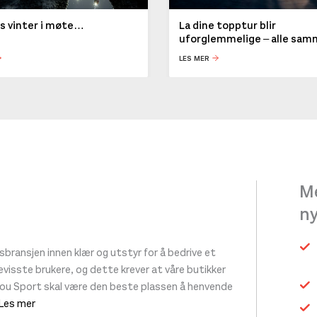
ys vinter i møte…
La dine topptur blir
uforglemmelige – alle sa
LES MER
Me
n
ransjen innen klær og utstyr for å bedrive et
 bevisste brukere, og dette krever at våre butikker
tou Sport skal være den beste plassen å henvende
 Les mer