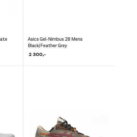
Dette
nate
Asics Gel-Nimbus 28 Mens
Black/Feather Grey
produktet
2 300
,-
har
flere
varianter.
Alternativene
kan
velges
på
produktsiden