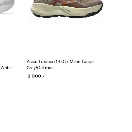
Dette
Asics Trabuco 14 Gtx Mens Taupe
/White
Grey/Oatmeal
produktet
2 000
,-
har
flere
varianter.
Alternativene
kan
velges
på