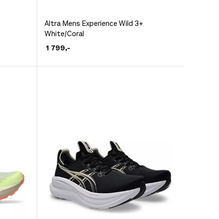
Dette
Altra Mens Experience Wild 3+
White/Coral
produktet
1 799
,-
har
flere
varianter.
Alternativene
kan
velges
på
produktsiden