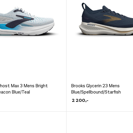
siden
produktsiden
Dette
host Max 3 Mens Bright
Brooks Glycerin 23 Mens
acon Blue/Teal
Blue/Spellbound/Starfish
et
produktet
2 200
,-
har
flere
.
varianter.
ivene
Alternativene