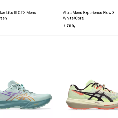
Dette
ker Lite III GTX Mens
Altra Mens Experience Flow 3
reen
White/Coral
et
produktet
1 799
,-
har
flere
.
varianter.
ivene
Alternativene
kan
velges
på
siden
produktsiden