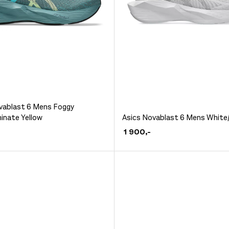
vablast 6 Mens Foggy
Dette
minate Yellow
Asics Novablast 6 Mens White
et
produktet
1 900
,-
har
flere
.
varianter.
ivene
Alternativene
kan
velges
på