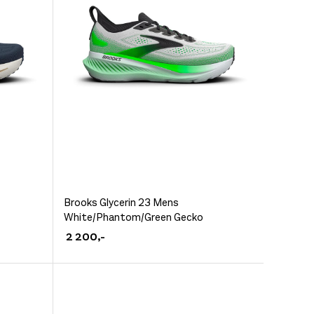
produktsiden
Dette
Brooks Glycerin 23 Mens
White/Phantom/Green Gecko
produktet
2 200
,-
har
flere
varianter.
Alternativene