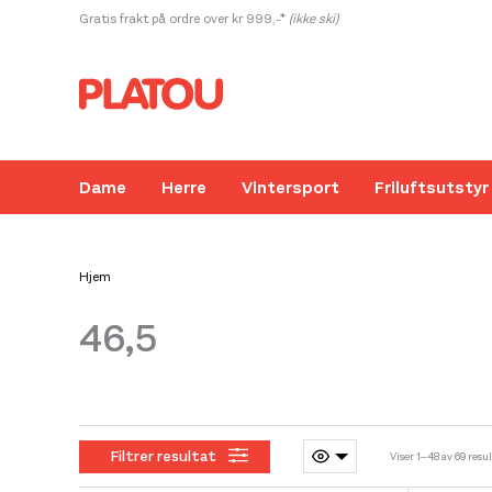
Hopp
Gratis frakt på ordre over kr 999,-*
(ikke ski)
rett
til
innholdet
Dame
Herre
Vintersport
Friluftsutstyr
Hjem
46,5
Kanskje liker du også...
Filtrer resultat
Viser 1–48 av 69 resu