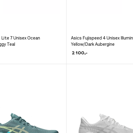
Dette
i Lite 7 Unisex Ocean
Asics Fujispeed 4 Unisex Illumi
gy Teal
Yellow/Dark Aubergine
et
produktet
2 100
,-
har
flere
.
varianter.
ivene
Alternativene
kan
velges
på
siden
produktsiden