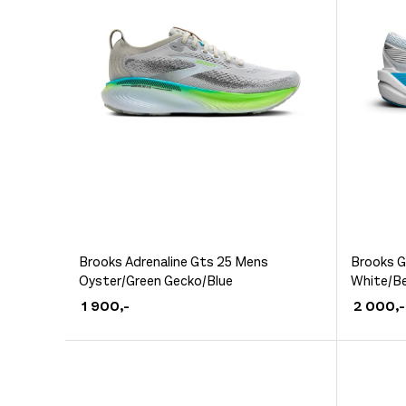
produktsiden
produkt
Dette
Dette
Brooks Adrenaline Gts 25 Mens
Brooks G
Oyster/Green Gecko/Blue
White/Be
produktet
produkt
1 900
,-
2 000
,-
har
har
flere
flere
varianter.
varianter
Alternativene
Alternat