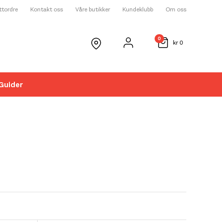
ettordre
Kontakt oss
Våre butikker
Kundeklubb
Om oss
0
kr
0
Guider
☓