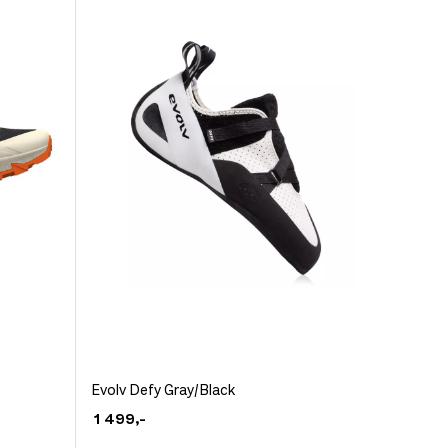
kan
velges
på
produktsiden
Dette
Evolv Defy Gray/Black
produktet
1 499
,-
har