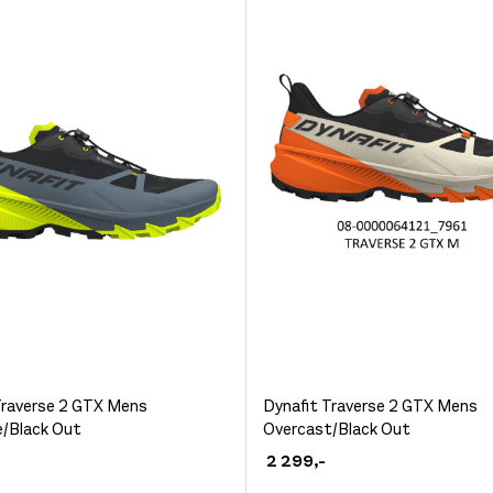
kan
velges
på
siden
produktsiden
Dette
Traverse 2 GTX Mens
Dynafit Traverse 2 GTX Mens
e/Black Out
Overcast/Black Out
et
produktet
2 299
,-
har
flere