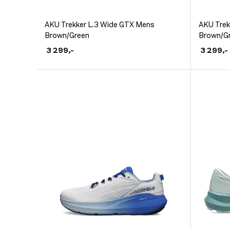
Dette
Dette
AKU Trekker L.3 Wide GTX Mens
AKU Trek
Brown/Green
Brown/G
produktet
produkt
3 299
,-
3 299
,-
har
har
flere
flere
varianter.
varianter
Alternativene
Alternat
kan
kan
velges
velges
på
på
produktsiden
produkt