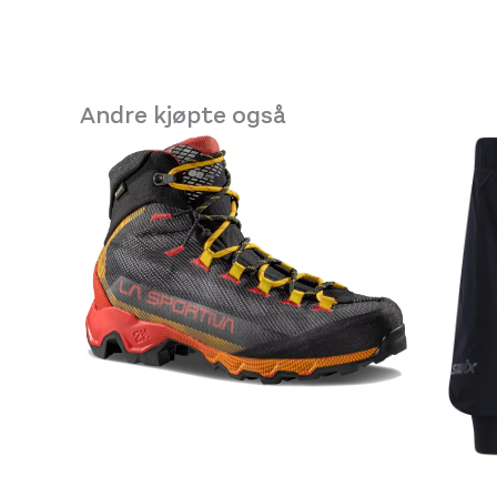
Platou Molde
Se butikkinformasjon
Størrelse: 44
44
Få ig
Andre kjøpte også
Størrelse: 44.5
44.5
Få