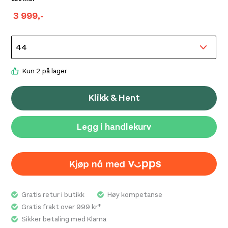
liten mansjett øverst for å holde snø og annen skitt ute.
3 999
,-
La Sportiva 3D Flex System gir naturlig fleks i
ankelleddet i variert terreng, samtidig som den gir full
støtte. Den spesielle sålepakken sørger for perfekt
balanse mellom slitestyrke og lav vekt, og gir den unike
gåegenskaper.
Kun 2 på lager
Klikk & Hent
Bluesign®-sertifisert Gore-Tex®
La Sportiva 3D Flex System for naturlig fleks
Legg i handlekurv
og støtte i ankelleddet.
Gratis retur i butikk
Høy kompetanse
Gratis frakt over 999 kr*
Sikker betaling med Klarna