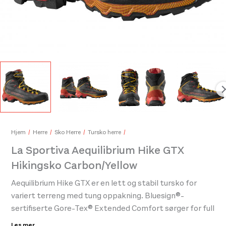
Pea
Hjem
Herre
Sko Herre
Tursko herre
350
La Sportiva Aequilibrium Hike GTX
Conte of Florence Denali Fleece Headband Black
Hikingsko Carbon/Yellow
400,-
Aequilibrium Hike GTX er en lett og stabil tursko for
variert terreng med tung oppakning. Bluesign®-
sertifiserte Gore-Tex® Extended Comfort sørger for full
vanntetthet og skaftet på støvelen kommer med en
Les mer