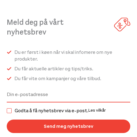
har
har
kr 6
kr 4
200,-.
999,-.
flere
flere
varianter.
varianter.
Meld deg på vårt
Alternativene
Alternativene
nyhetsbrev
kan
kan
velges
velges
på
på
Du er først i køen når vi skal infomere om nye
produktsiden
produktsiden
produkter.
Du får aktuelle artikler og tips/triks.
Du får vite om kampanjer og våre tilbud.
Godta å få nyhetsbrev via e-post.
Les vilkår