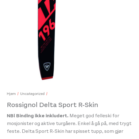
Hjem
Uncategorized
Rossignol Delta Sport R-Skin
NB! Binding ikke inkludert.
Meget god felleski for
mosjonister og aktive turgåere. Enkel å gå på, med trygt
feste. Delta Sport R-Skin har spisset tupp, som gjør
den enkel og rask å føre frem i sporet. Fellen består av