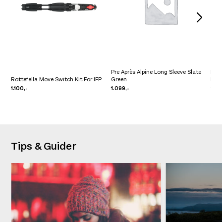
Pre Après Alpine Long Sleeve Slate
Dev
Rottefella Move Switch Kit For IFP
Green
Daw
1.100,-
1.099,-
2.0
Tips & Guider