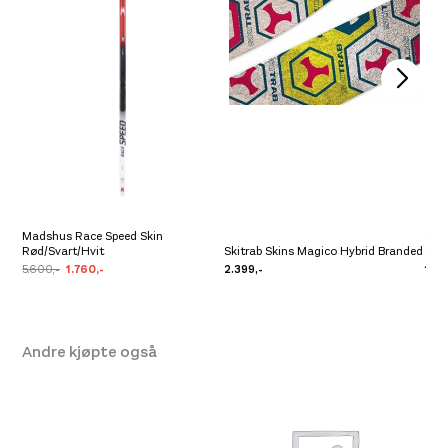
på
produktsiden
Madshus Race Speed Skin
Sal
Rød/Svart/Hvit
Skitrab Skins Magico Hybrid Branded
Gris
5.600,-
1.760,-
2.399,-
1.20
Andre kjøpte også