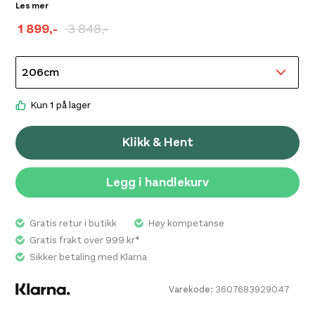
Les mer
70 % av mohair og 30 % nylon, en blanding som hindrer
1 899
,-
3 848
,-
ising i fellen.
Opprinnelig
Nåværende
pris
pris
var:
er:
kr 3
kr 1
Kun 1 på lager
848,-.
899,-.
Klikk & Hent
Legg i handlekurv
Gratis retur i butikk
Høy kompetanse
Gratis frakt over 999 kr*
Sikker betaling med Klarna
Varekode:
3607683929047