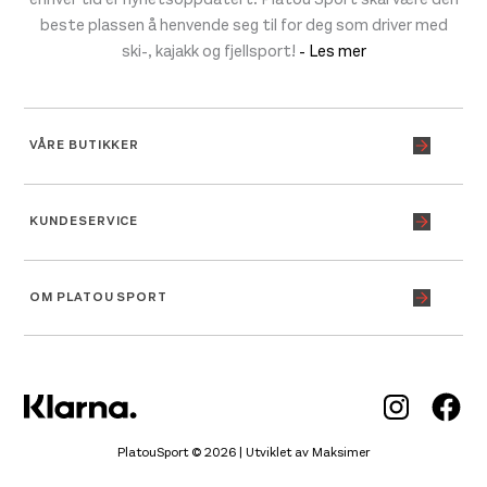
beste plassen å henvende seg til for deg som driver med
ski-, kajakk og fjellsport!
- Les mer
VÅRE BUTIKKER
KUNDESERVICE
OM PLATOU SPORT
Inst
Fa
PlatouSport © 2026 | Utviklet av
Maksimer