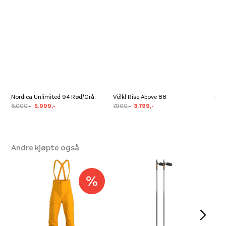
Nordica Unlimited 94 Rød/Grå
Völkl Rise Above 88
Dyn
8.000,-
5.999,-
7.900,-
3.799,-
6.50
Andre kjøpte også