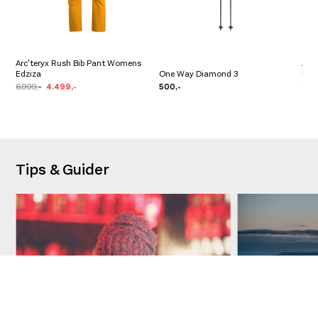
Arc'teryx Rush Bib Pant Womens
Amu
Edziza
One Way Diamond 3
Men
6.999,-
4.499,-
500,-
2.39
Tips & Guider