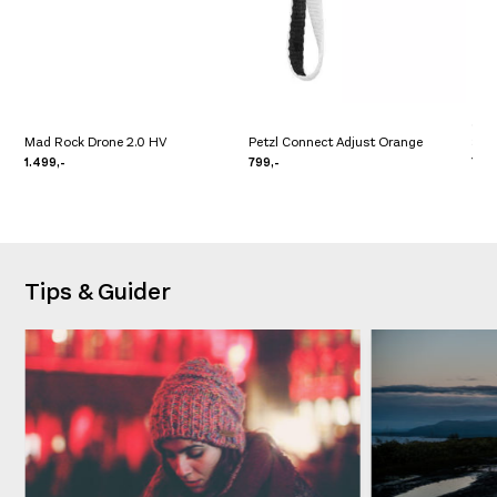
Gip
Mad Rock Drone 2.0 HV
Petzl Connect Adjust Orange
Sort
1.499,-
799,-
700
Tips & Guider