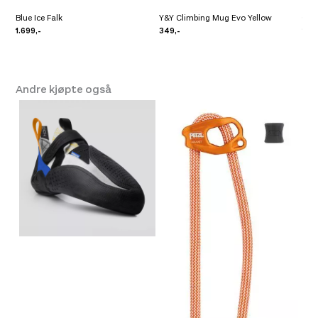
Blue Ice Falk
Y&Y Climbing Mug Evo Yellow
Gri
1.699,-
349,-
2.69
Andre kjøpte også