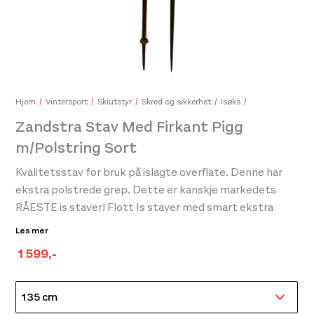
Zand
199,
Zandstra Ispigger kraftig grip med fløyte og holder Grønn
389,-
Hjem
Vintersport
Skiutstyr
Skred og sikkerhet
Isøks
Zandstra Stav Med Firkant Pigg
m/Polstring Sort
Kvalitetsstav for bruk på islagte overflate. Denne har
ekstra polstrede grep. Dette er kanskje markedets
RÅESTE is staver! Flott Is staver med smart ekstra
skumgummi polstring som gjør den god å holde i både
Les mer
vått og tørt vær. Den er også behagelig å holde under
1 599
,-
armen pga. polstringen. Piggene er store. kraftige og
spisse. Det følger med beskyttelse for piggen som
settes på når staven ikke er i bruk. Fås i lengdene:
135cm. 145cm. 155cm. 165cm Et godt kjøp!