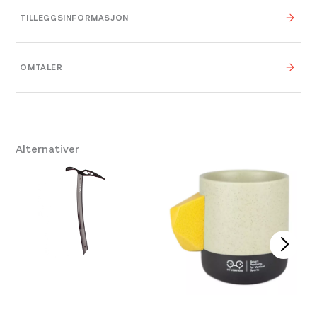
TILLEGGSINFORMASJON
Vekt
0,000 kg
OMTALER
0,000 × 0,000 × 0,000
Dimensjoner
cm
125 cm
,
135 cm
,
145
Alternativer
Størrelse
cm
,
165cm
,
One Size
,
155cm
Leverandør
Zandstra