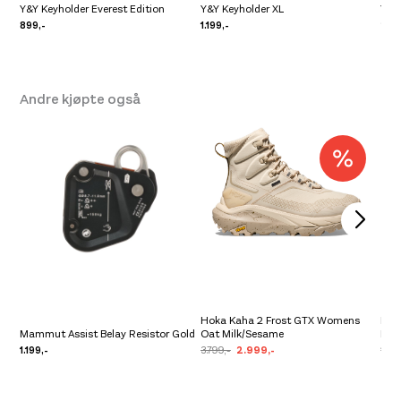
Y&Y Keyholder Everest Edition
Y&Y Keyholder XL
Y&Y
899,-
1.199,-
2.14
Andre kjøpte også
Hoka Kaha 2 Frost GTX Womens
Hok
Mammut Assist Belay Resistor Gold
Oat Milk/Sesame
Birc
1.199,-
3.799,-
2.999,-
1.99