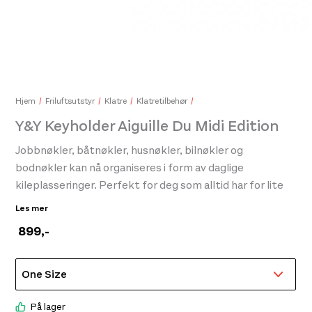
Y&Y Classic Sikringsbrille Grå
999,-
Y&Y 
599
Hjem
Friluftsutstyr
Klatre
Klatretilbehør
Y&Y Keyholder Aiguille Du Midi Edition
Jobbnøkler, båtnøkler, husnøkler, bilnøkler og
bodnøkler kan nå organiseres i form av daglige
kileplasseringer. Perfekt for deg som alltid har for lite
klatring i livet.
Les mer
899
,-
Vi tenker at dette er hverdagsproduktet for enhver
travel klatrer som ønsker å bli påminnet om hva som
finnes på andre siden av dørstokken
På lager