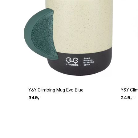
Platou Molde
Se butikkinformasjon
Y&Y Climbing Mug Evo Blue
Y&Y Cli
349,-
249,-