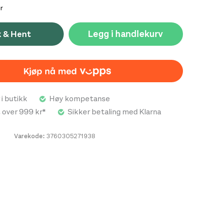
r
Legg i handlekurv
k & Hent
 i butikk
Høy kompetanse
t over 999 kr*
Sikker betaling med Klarna
Varekode:
3760305271938