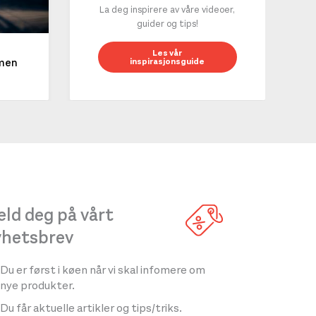
La deg inspirere av våre videoer,
guider og tips!
10 g
Les vår
inspirasjonsguide
mmen
LES 
ld deg på vårt
yhetsbrev
Du er først i køen når vi skal infomere om
nye produkter.
Du får aktuelle artikler og tips/triks.