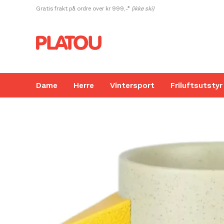
Hopp
Gratis frakt på ordre over kr 999,-*
(ikke ski)
rett
til
innholdet
Dame
Herre
Vintersport
Friluftsutstyr
Kanskje liker du også...