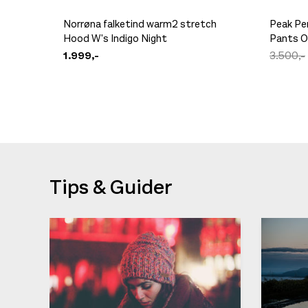
Norrøna falketind warm2 stretch
Peak Pe
Hood W's Indigo Night
Pants O
1.999,-
3.500,-
Tips & Guider