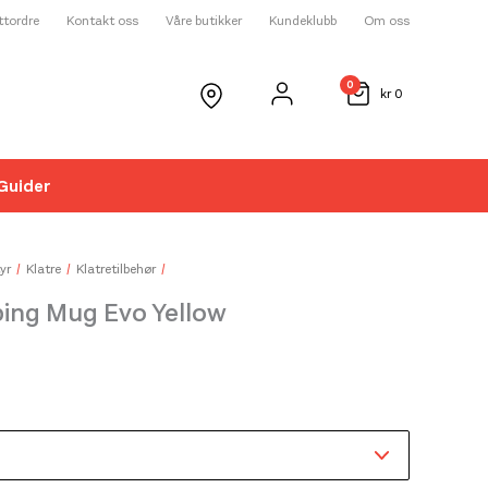
ettordre
Kontakt oss
Våre butikker
Kundeklubb
Om oss
0
kr
0
Guider
☓
yr
Klatre
Klatretilbehør
ing Mug Evo Yellow