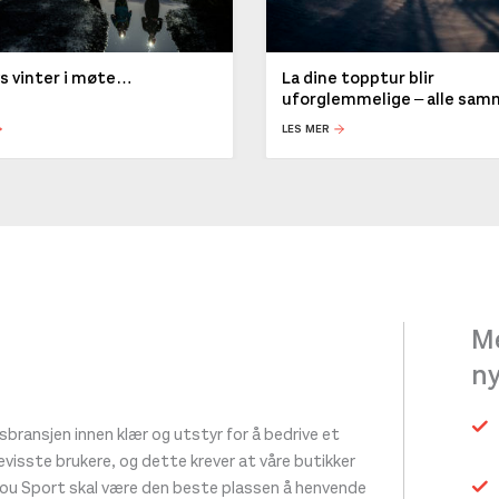
ys vinter i møte…
La dine topptur blir
uforglemmelige – alle sa
LES MER
Me
n
ransjen innen klær og utstyr for å bedrive et
 bevisste brukere, og dette krever at våre butikker
tou Sport skal være den beste plassen å henvende