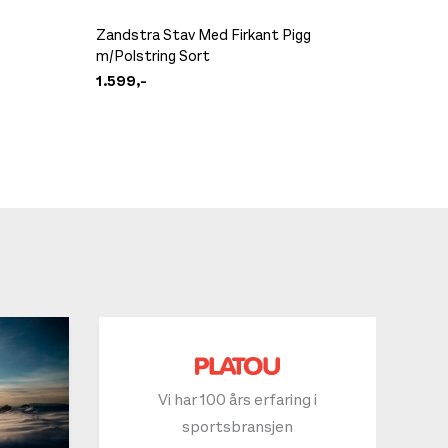
Zandstra Stav Med Firkant Pigg
m/Polstring Sort
Lapis Ü
1.599,-
79,-
Vi har 100 års erfaring i
sportsbransjen