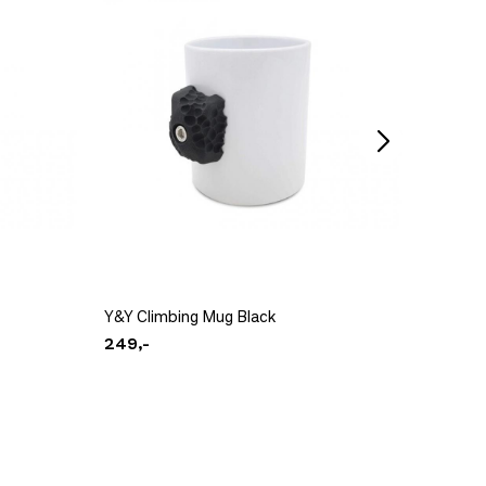
Ikke på lager
Pre Apr
799,-
Y&Y Climbing Mug Black
Camp Cl
249,-
149,-