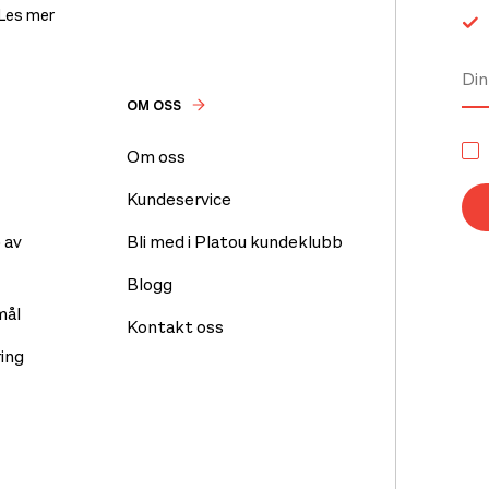
 Les mer
OM OSS
Om oss
Kundeservice
 av
Bli med i Platou kundeklubb
Blogg
mål
Kontakt oss
ing