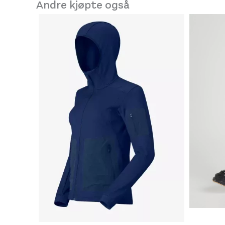
Andre kjøpte også
Conte of Florence Denali Fleece Headband Black
400,-