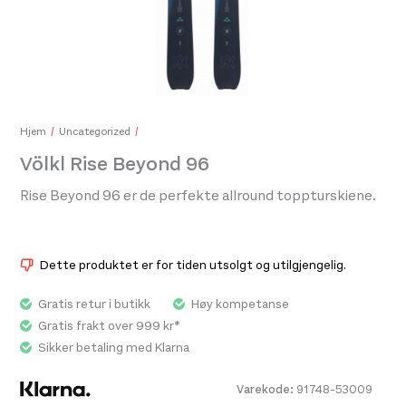
Y&Y Elastic Band 15 kg Green
199,-
Hjem
Uncategorized
Völkl Rise Beyond 96
Rise Beyond 96 er de perfekte allround toppturskiene.
Bryn
479
Dette produktet er for tiden utsolgt og utilgjengelig.
Gratis retur i butikk
Høy kompetanse
Gratis frakt over 999 kr*
Sikker betaling med Klarna
Varekode:
91748-53009