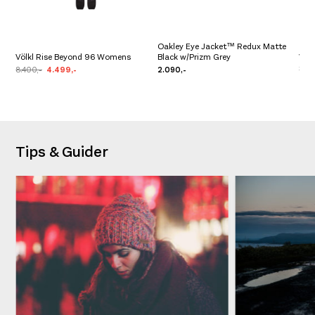
Oakley Eye Jacket™ Redux Matte
Völkl Rise Beyond 96 Womens
Black w/Prizm Grey
Völk
8.400,-
4.499,-
2.090,-
7.90
Tips & Guider