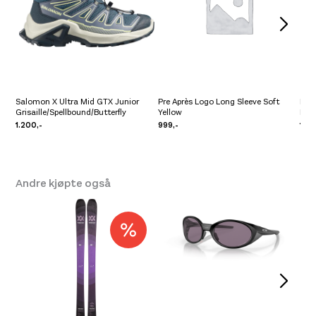
96 mm flyter fantastisk, og er fint å gå langt
med.
Skien du vil ha når kjøring er like viktig som
turen opp
Salomon X Ultra Mid GTX Junior
Pre Après Logo Long Sleeve Soft
Pre 
Enkelt system for skifell
Grisaille/Spellbound/Butterfly
Yellow
Lav
1.200,-
999,-
1.09
Andre kjøpte også