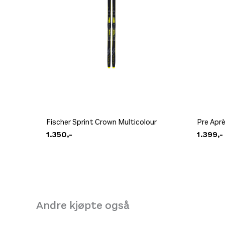
Fischer Sprint Crown Multicolour
Pre Apr
1.350,-
1.399,-
Andre kjøpte også
DB Hugger Washbag Black Out
599,-