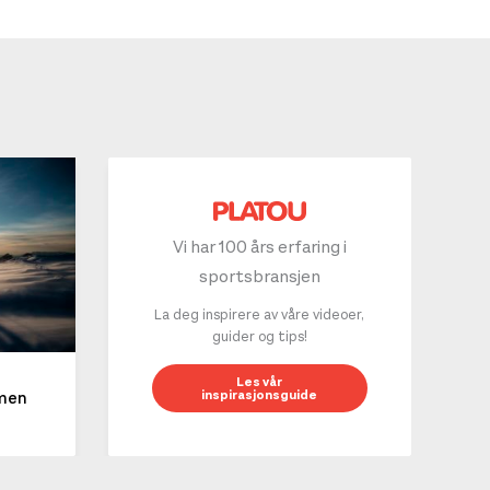
Vi har 100 års erfaring i
sportsbransjen
La deg inspirere av våre videoer,
guider og tips!
10 g
Les vår
inspirasjonsguide
mmen
LES 