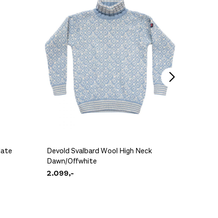
late
Devold Svalbard Wool High Neck
Dawn/Offwhite
Pre Apr
2.099,-
1.399,-