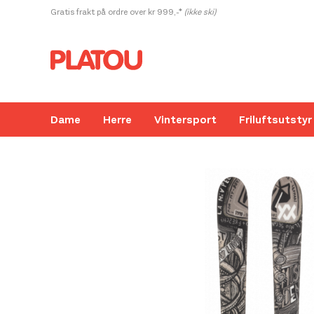
Hopp
Gratis frakt på ordre over kr 999,-*
(ikke ski)
rett
til
innholdet
Dame
Herre
Vintersport
Friluftsutstyr
Kanskje liker du også...