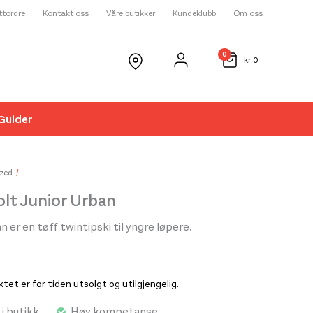
ettordre
Kontakt oss
Våre butikker
Kundeklubb
Om oss
0
kr
0
Guider
☓
zed
olt Junior Urban
 er en tøff twintipski til yngre løpere.
et er for tiden utsolgt og utilgjengelig.
 i butikk
Høy kompetanse