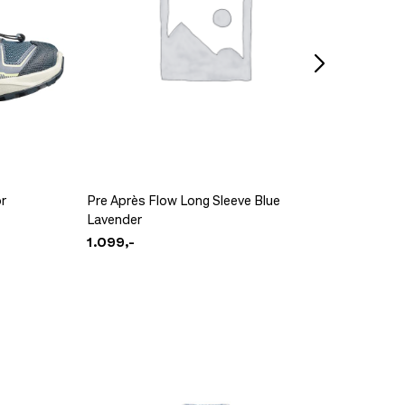
Li&Fjel
699,-
r
Pre Après Flow Long Sleeve Blue
Pre Apr
Lavender
Yellow
1.099,-
999,-