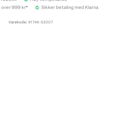
t over 999 kr*
Sikker betaling med Klarna
Varekode:
91746-53007