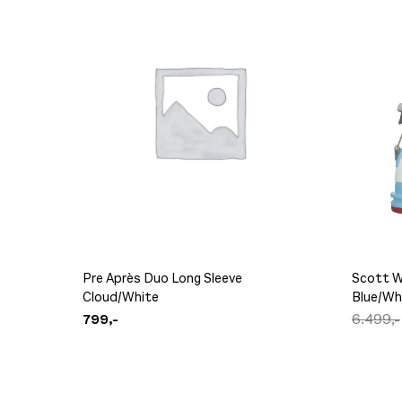
Pre Après Duo Long Sleeve
Scott W
Cloud/White
Blue/Wh
799,-
6.499,-