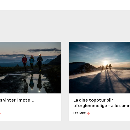
ys vinter i møte…
La dine topptur blir
uforglemmelige – alle sa
LES MER