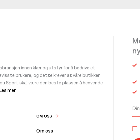
Me
n
ransjen innen klær og utstyr for å bedrive et
 bevisste brukere, og dette krever at våre butikker
tou Sport skal være den beste plassen å henvende
 Les mer
OM OSS
Om oss