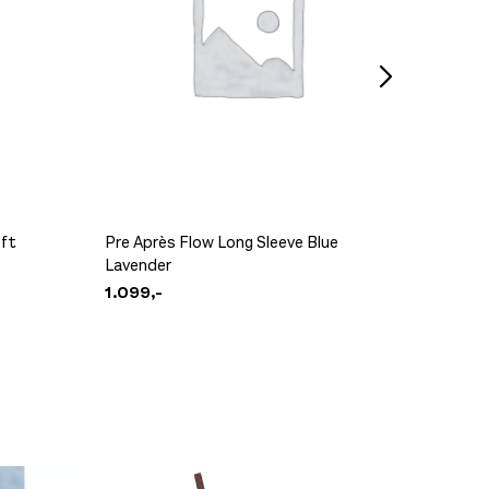
DB Hugg
399,-
oft
Pre Après Flow Long Sleeve Blue
Pre Apr
Lavender
Cloud/
1.099,-
799,-