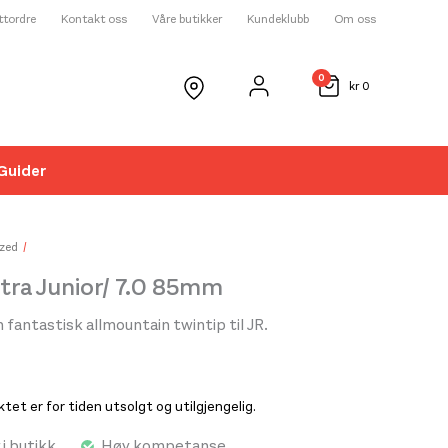
ettordre
Kontakt oss
Våre butikker
Kundeklubb
Om oss
0
kr
0
Guider
☓
zed
tra Junior/ 7.0 85mm
 fantastisk allmountain twintip til JR.
et er for tiden utsolgt og utilgjengelig.
 i butikk
Høy kompetanse