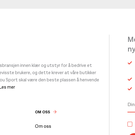
Me
n
ransjen innen klær og utstyr for å bedrive et
 bevisste brukere, og dette krever at våre butikker
tou Sport skal være den beste plassen å henvende
 Les mer
OM OSS
Om oss