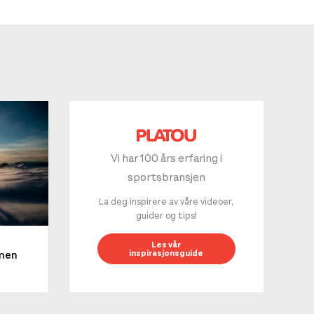
Vi har 100 års erfaring i
sportsbransjen
La deg inspirere av våre videoer,
guider og tips!
10 g
Les vår
inspirasjonsguide
mmen
LES 