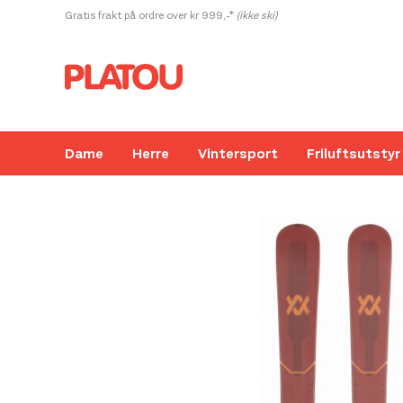
Hopp
Gratis frakt på ordre over kr 999,-*
(ikke ski)
rett
til
innholdet
Dame
Herre
Vintersport
Friluftsutstyr
Kanskje liker du også...