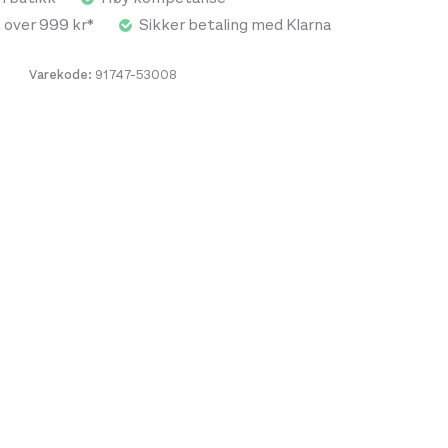
t over 999 kr*
Sikker betaling med Klarna
Varekode:
91747-53008