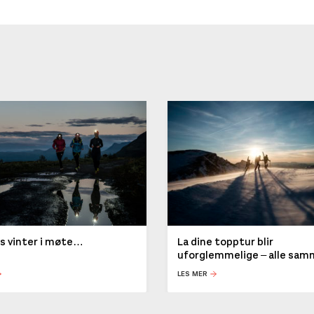
ys vinter i møte…
La dine topptur blir
uforglemmelige – alle sa
LES MER