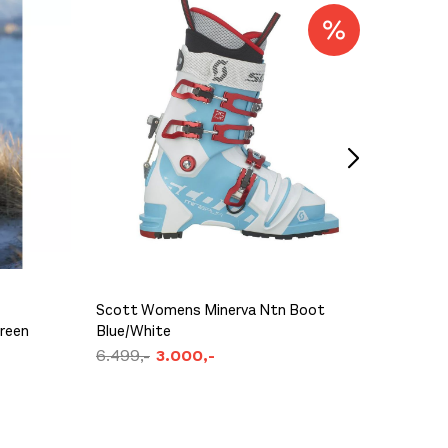
Scott Womens Minerva Ntn Boot
Green
Blue/White
Pre Apr
6.499,-
3.000,-
1.399,-