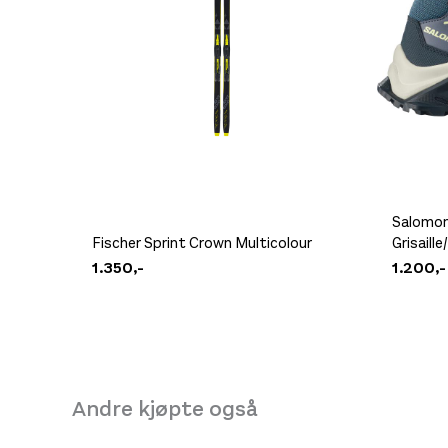
Salomon
Fischer Sprint Crown Multicolour
Grisaill
1.350,-
1.200,-
Andre kjøpte også
DB Hugger Washbag Black Out
599,-