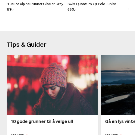
Blue Ice Alpine Runner Glacier Gray
Swix Quantum Q1 Pole Junior
One
179,-
650,-
500
Tips & Guider
10 gode grunner til å velge ull
Gå en lys vin