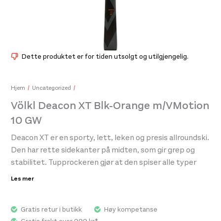
Dette produktet er for tiden utsolgt og utilgjengelig.
Hjem
Uncategorized
Völkl Deacon XT Blk-Orange m/VMotion
10 GW
Peak Performance Switch Hat Offwhite
350,-
Deacon XT er en sporty, lett, leken og presis allroundski.
Den har rette sidekanter på midten, som gir grep og
Ice
stabilitet. Tupprockeren gjør at den spiser alle typer
329
underlag, og at den er leken og tilgivende. Trekjerne
Les mer
under midten av skien gir god respons ut av svingen.
Perfekt ski for løpere som ønsker å ha det gøy på ski
Gratis retur i butikk
Høy kompetanse
uten å måtte tenke på utstyret.