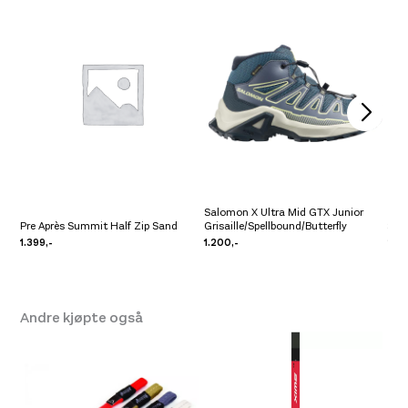
Farge
011 6562u1.Va Vmot 1
Platou Madla
Ikke på lager
Se butikkinformasjon
Salomon X Ultra Mid GTX Junior
Pre Après Summit Half Zip Sand
Grisaille/Spellbound/Butterfly
Sca
1.399,-
1.200,-
2.4
Andre kjøpte også