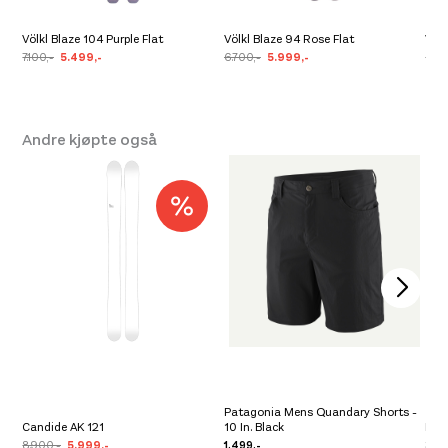
Se butikkinformasjon
Völkl Blaze 104 Purple Flat
Völkl Blaze 94 Rose Flat
Völk
Størrelse: 179cm
179cm
Få igjen på lager
7.100,-
5.499,-
6.700,-
5.999,-
6.70
Andre kjøpte også
Patagonia Mens Quandary Shorts -
Candide AK 121
10 In. Black
K2 O
8.900,-
5.999,-
1.499,-
3.3