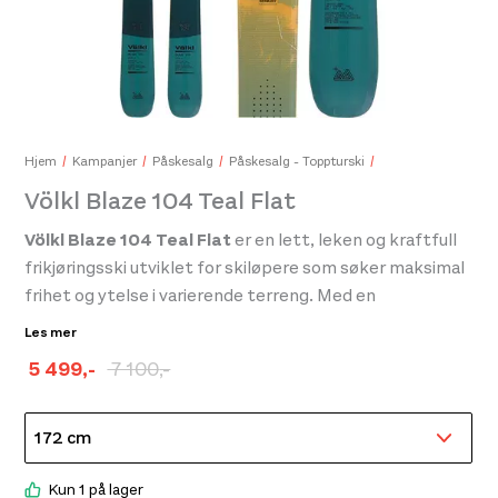
Black Diamond Pearlock Screwgate Carabiner Gray
209,-
Hjem
Kampanjer
Påskesalg
Påskesalg - Toppturski
Völkl Blaze 104 Teal Flat
Bok
Völkl Blaze 104 Teal Flat
er en lett, leken og kraftfull
379,
frikjøringsski utviklet for skiløpere som søker maksimal
frihet og ytelse i varierende terreng. Med en
midtbredde på 104 mm leverer skien utmerket flyt i
Les mer
pudder, samtidig som den opprettholder stabilitet og
5 499
,-
7 100
,-
kontroll på hardere underlag. Blaze 104 er ideell for deg
Opprinnelig
Nåværende
som ønsker én ski som takler alt fra topptur til frikjøring
pris
pris
i skianlegget.
var:
er:
kr 7
kr 5
Kun 1 på lager
Den avanserte
Hybrid Multilayer Woodcore
-