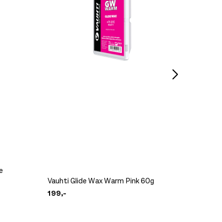
Swix Gl
250,-
e
Vauhti Glide Wax Warm Pink 60g
Vauhti 
199,-
199,-