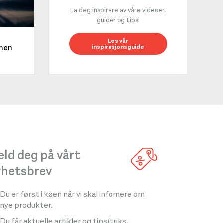
La deg inspirere av våre videoer,
guider og tips!
10 g
Les vår
inspirasjonsguide
mmen
LES 
ld deg på vårt
yhetsbrev
Du er først i køen når vi skal infomere om
nye produkter.
Du får aktuelle artikler og tips/triks.