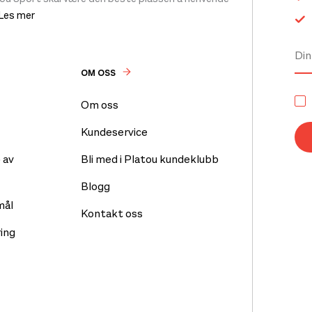
 Les mer
OM OSS
Om oss
Kundeservice
 av
Bli med i Platou kundeklubb
Blogg
mål
Kontakt oss
ing