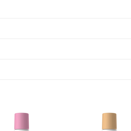
tningstoffer. Gir god glid på kalde og tørre forhold
nskaper
0,000 kg
 ski
0,000 × 0,000 × 0,000 cm
Vauhti
Green
100 ML
,
One Size
 igjen på lager