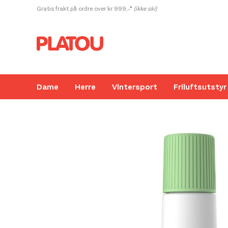
Hopp
Gratis frakt på ordre over kr 999,-*
(ikke ski)
rett
til
innholdet
Dame
Herre
Vintersport
Friluftsutstyr
Kanskje liker du også...