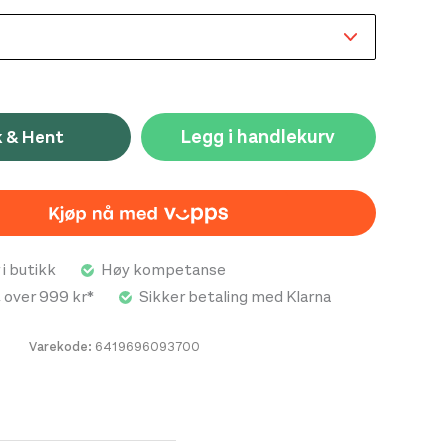
Legg i handlekurv
k & Hent
 i butikk
Høy kompetanse
t over 999 kr*
Sikker betaling med Klarna
Varekode:
6419696093700