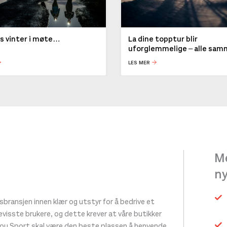
ys vinter i møte…
La dine topptur blir
uforglemmelige – alle sa
LES MER
Me
n
ransjen innen klær og utstyr for å bedrive et
 bevisste brukere, og dette krever at våre butikker
tou Sport skal være den beste plassen å henvende