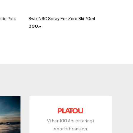
ide Pink
Swix N6C Spray For Zero Ski 70ml
Swix HS
300,-
300,-
Vi har 100 års erfaring i
sportsbransjen