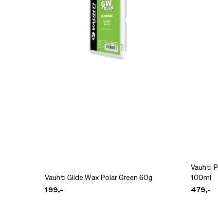
Vauhti P
Vauhti Glide Wax Polar Green 60g
100ml
199,-
479,-