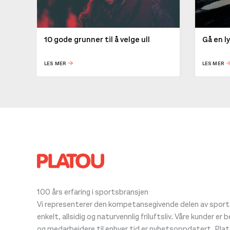
10 gode grunner til å velge ull
Gå en l
LES MER
LES MER
100 års erfaring i sportsbransjen
Vi representerer den kompetansegivende delen av sportsb
enkelt, allsidig og naturvennlig friluftsliv. Våre kunder er
og medarbeidere til enhver tid er nyhetsoppdatert. Pla