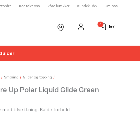
ettordre
Kontakt oss
Våre butikker
Kundeklubb
Om oss
0
kr
0
Guider
☓
Smøring
Glider og topping
re Up Polar Liquid Glide Green
r med tilsettning. Kalde forhold