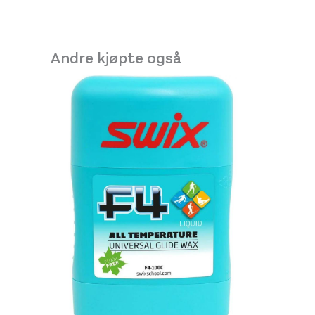
Andre kjøpte også
Swix Skin Impregnation 80ml
220,-