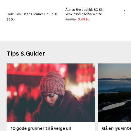
Åsnes Breidablikk BC Ski
Åsne
Swix I67N Base Cleaner Liquid 1L
Waxless/Fellelås White
Whi
280,-
4.200,-
3.499,-
4.2
Tips & Guider
10 gode grunner til å velge ull
Gå en lys vin