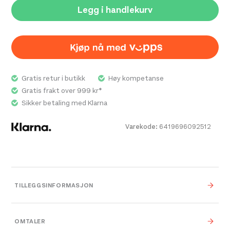
Legg i handlekurv
Swi
200
Gratis retur i butikk
Høy kompetanse
Gratis frakt over 999 kr*
Sikker betaling med Klarna
Varekode:
6419696092512
TILLEGGSINFORMASJON
Vekt
0,000 kg
OMTALER