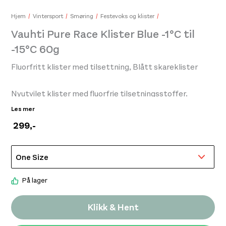
Hjem
Vintersport
Smøring
Festevoks og klister
Vauhti Pure Race Klister Blue -1°C til
-15°C 60g
Fluorfritt klister med tilsettning, Blått skareklister
Nyutvilet klister med fluorfrie tilsetningsstoffer.
Kuldegrader og omdannet skarp snø.
Les mer
299
,-
Innovativ ny reseptur
Fluorfri
Mye brukt i racing
På lager
Klikk & Hent