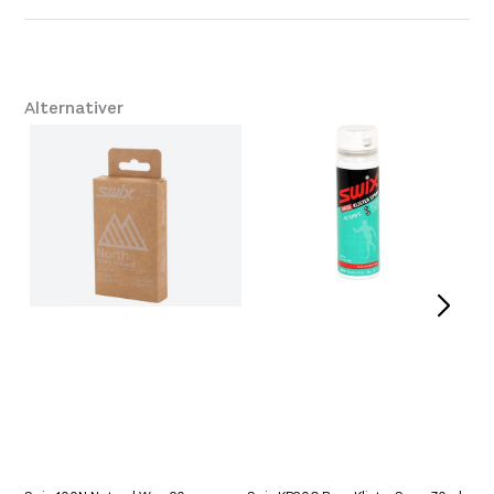
0,000 × 0,000 × 0,000
Dimensjoner
cm
Størrelse
One Size
Alternativer
Leverandør
Vauhti
Farge
Blue