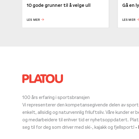
10 gode grunner til å velge ull
Gå en l
LES MER
LES MER
100 års erfaring i sportsbransjen
Vi representerer den kompetansegivende delen av sportsb
enkelt, allsidig og naturvennlig friluftsliv. Våre kunder er
og medarbeidere til enhver tid er nyhetsoppdatert. Pla
seg til for deg som driver med ski-, kajakk og fjellsport!
-