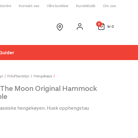
ettordre
Kontakt oss
Våre butikker
Kundeklubb
Om oss
0
kr
0
Guider
☓
yr
Friluftsutstyr
Hengekøye
o The Moon Original Hammock
ple
 klassiske hengekøyen. Husk opphengstau