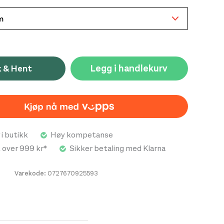
Legg i handlekurv
k & Hent
 i butikk
Høy kompetanse
t over 999 kr*
Sikker betaling med Klarna
Varekode:
0727670925593