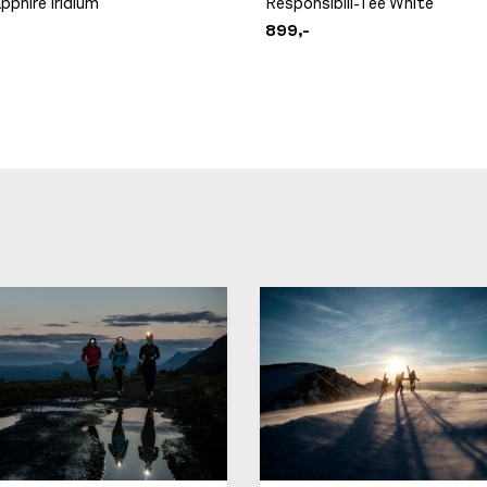
phire Iridium
Responsibili-Tee White
899,-