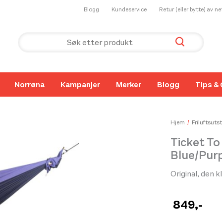
Blogg
Kundeservice
Retur (eller bytte) av n
Norrøna
Kampanjer
Merker
Blogg
Tips & 
Hjem
Friluftsutst
Ticket T
Blue/Pur
Original, den
849
,-