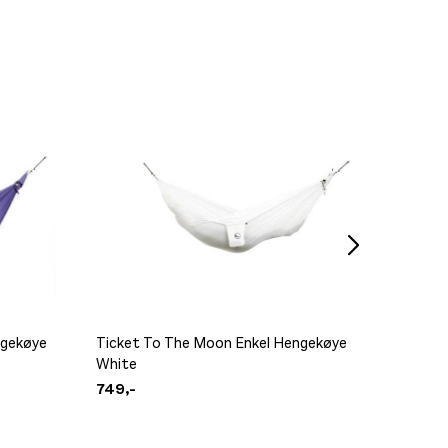
ngekøye
Ticket To The Moon Enkel Hengekøye
Ticket 
White
Turquo
749,-
749,-