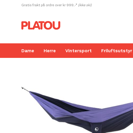
Hopp
Gratis frakt på ordre over kr 999,-*
(ikke ski)
rett
til
innholdet
Dame
Herre
Vintersport
Friluftsutstyr
Kanskje liker du også...