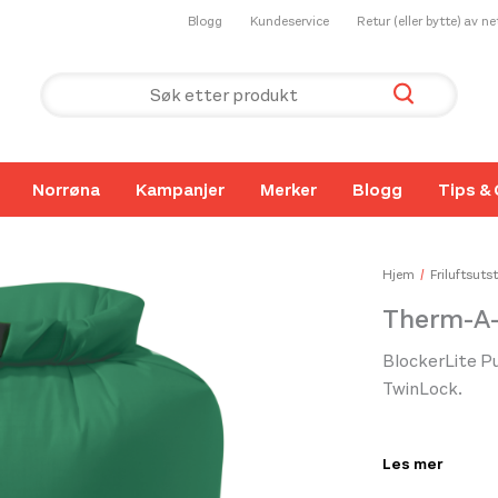
Blogg
Kundeservice
Retur (eller bytte) av n
Norrøna
Kampanjer
Merker
Blogg
Tips & 
Hjem
Friluftsutst
Therm-A-
BlockerLite P
TwinLock.
BlockerLite Pu
Les mer
spesialist på