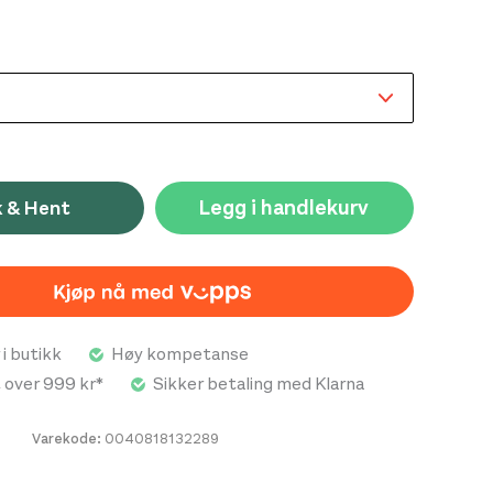
 cm x 15 cm x 2,5
Legg i handlekurv
k & Hent
 i butikk
Høy kompetanse
t over 999 kr*
Sikker betaling med Klarna
Varekode:
0040818132289