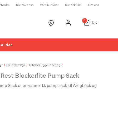
ettordre
Kontakt oss
Våre butikker
Kundeklubb
Om oss
0
kr
0
Guider
☓
yr
Friluftsutstyr
Tilbehør liggeunderlag
Rest Blockerlite Pump Sack
ump Sack er en vanntett pump sack til WingLock og
mp Sack er lagd i samarbeid med SealLine – en
 vanntette pakkposer og bagger.