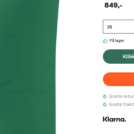
849
,-
Bredde: 14cm
Lengde: 26
Pakket mål: 15
Volum: 20L
Vekt: 70g
På lager
Klik
Gratis retur
Gratis frak