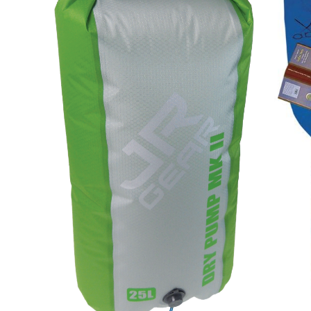
Se butikkinformasjon
Størrelse: OS
OS
5+ p
Platou Molde
Se butikkinformasjon
Størrelse: OS
OS
Få i