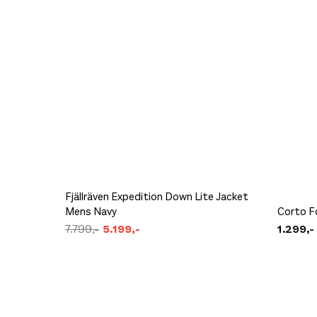
Fjällräven Expedition Down Lite Jacket
Mens Navy
Corto Fo
7.799,-
5.199,-
1.299,-