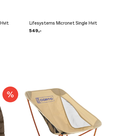
Exped 
Hvit
Lifesystems Micronet Single Hvit
Corn Ye
549,-
480,-