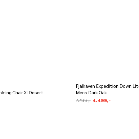
Fjällräven Expedition Down Li
lding Chair Xl Desert
Mens Dark Oak
7.799,-
4.499,-