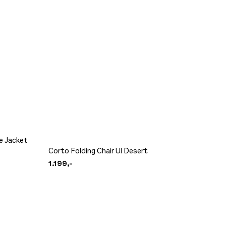
te Jacket
Corto Folding Chair Ul Desert
Corto F
1.199,-
1.099,