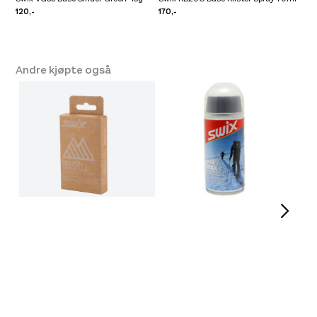
120,-
170,-
220
Andre kjøpte også