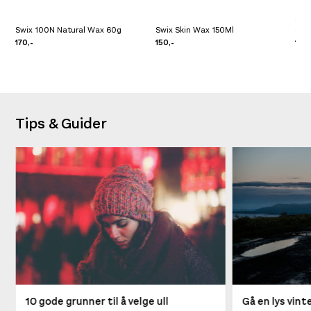
Swix
Swix 100N Natural Wax 60g
Swix Skin Wax 150Ml
45G
170,-
150,-
179,
Tips & Guider
10 gode grunner til å velge ull
Gå en lys vin