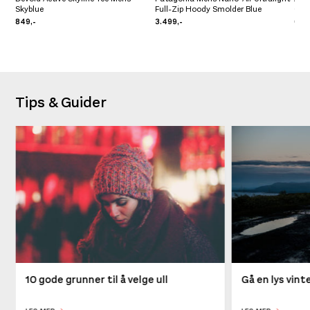
Skyblue
Full-Zip Hoody Smolder Blue
Oliv
849,-
3.499,-
600
Tips & Guider
10 gode grunner til å velge ull
Gå en lys vin