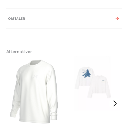
Farge
72105 Estate blue
OMTALER
Leverandør
Swix
Størrelse
S
,
M
,
L
,
XL
Alternativer