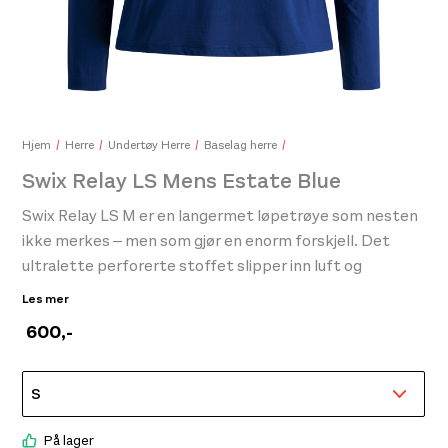
Gear Aid Ga Aquasure +Fd™ Blank
Turk
215,-
249
Hjem
Herre
Undertøy Herre
Baselag herre
Swix Relay LS Mens Estate Blue
Swix Relay LS M er en langermet løpetrøye som nesten
ikke merkes – men som gjør en enorm forskjell. Det
ultralette perforerte stoffet slipper inn luft og
transporterer bort fuktighet, slik at du holder deg
Les mer
avkjølt og komfortabel hele veien. Trøyen følger
600
,-
kroppen med naturlig bevegelse og føles nærmest
vektløs mot huden. Selv Swix-logoen på brystet er
perforert for å bevare den luftige følelsen. Et perfekt
valg for deg som ønsker maksimal ytelse med minimalt
stoff – uten kompromisser.
På lager