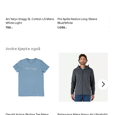
Arc'teryx Kragg SL Cotton LS Mens
Pre Après Native Long Sleeve
Bryn
White Light
Blue/White
Nav
799,-
1.099,-
799,
Andre kjøpte også
Devold Active Skyline Tee Mens
Patagonia Mens Nano-Air Ultralight
Acli