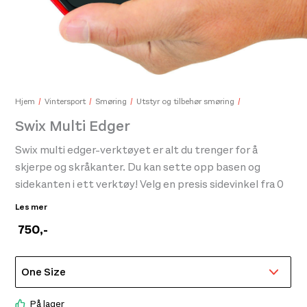
Black Diamond Angle Piton #4 1 In
249,-
Gea
215,
Hjem
Vintersport
Smøring
Utstyr og tilbehør smøring
Swix Multi Edger
Swix multi edger-verktøyet er alt du trenger for å
skjerpe og skråkanter. Du kan sette opp basen og
sidekanten i ett verktøy! Velg en presis sidevinkel fra 0
til 5 grader og 0,5 til 1,0 grader på basen – ni forskjellige
Les mer
vinkler totalt Sett alltid grunnkantvinkelen før
750
,-
sidekantvinkelen. Vi legger til en skråkant på
bunnkanten for å gjøre skiene mer forutsigbare eller
tilgivende og skråkanter sidekanten for å gi mer grep på
hard snø og is.
På lager