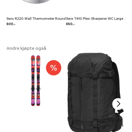
Swi
Swix R220 Wall Thermometer Round
Swix T410 Plexi Sharpener WC Large
20c
600,-
650,-
300
Andre kjøpte også