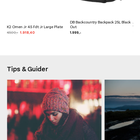
DB Backcountry Backpack 25L Black
Amu
K2 Omen Jr 4.5 Fdt Jr Large Plate
Out
Wom
4.500,-
1.918,40
1.999,-
2.4
Tips & Guider