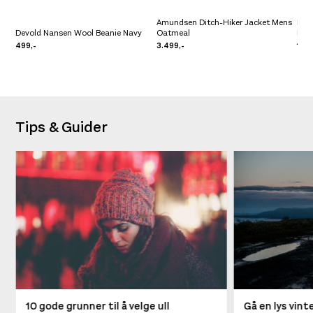
Amundsen Ditch-Hiker Jacket Mens
Devo
Devold Nansen Wool Beanie Navy
Oatmeal
Men
499,-
3.499,-
1.29
Tips & Guider
10 gode grunner til å velge ull
Gå en lys vin