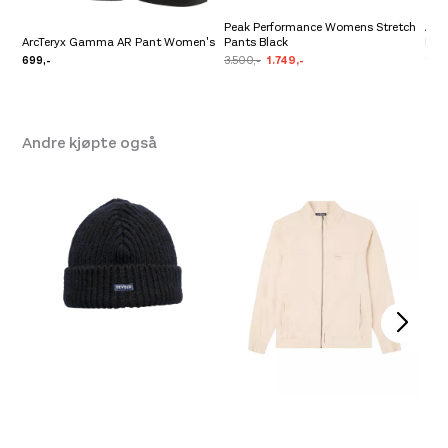
Peak Performance Womens Stretch
Arc
ArcTeryx Gamma AR Pant Women's
Pants Black
Bla
699,-
3.500,-
1.749,-
2.39
Andre kjøpte også