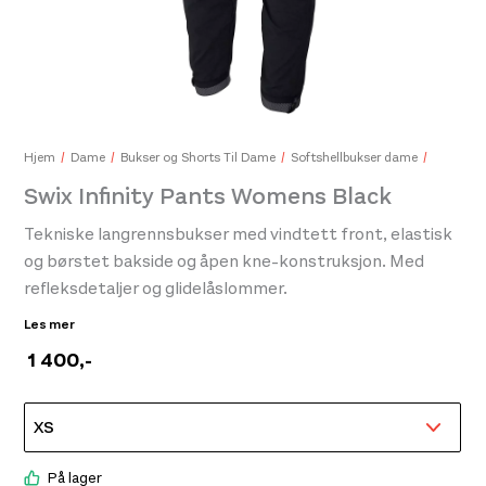
Dynafit Fold-Up Beanie Beet Red Beet Red
Fjel
399,-
800
Hjem
Dame
Bukser og Shorts Til Dame
Softshellbukser dame
Swix Infinity Pants Womens Black
Tekniske langrennsbukser med vindtett front, elastisk
og børstet bakside og åpen kne-konstruksjon. Med
refleksdetaljer og glidelåslommer.
Les mer
Disse langrennsbuksene er utviklet for høy ytelse og
1 400
,-
komfort under kalde og vindfulle forhold. De har
vindtett front over lårene og elastisk materiale med
børstet innside på baksiden for varme og bevegelighet.
Den elastiske linningen med innvendig strammesnor gir
På lager
god passform. Lommer med glidelås gir trygg