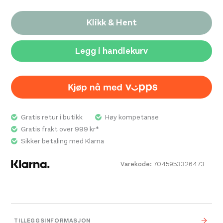
oppbevaring. Glidelås nederst på bena og åpen kne-
Klikk & Hent
konstruksjon gir maksimal bevegelsesfrihet.
Refleksdetaljer på leggene øker synligheten i mørket.
Legg i handlekurv
2-lags mykt skall
Miljøvennlig vannavstøtende behandling
(DWR)
Elastiske paneler med børstet innside
Gratis retur i butikk
Høy kompetanse
Glidelåser på bena
Gratis frakt over 999 kr*
Reflekterende detaljer
Sikker betaling med Klarna
Varekode:
7045953326473
TILLEGGSINFORMASJON