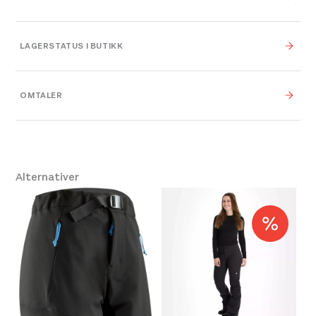
Vekt
0,000 kg
LAGERSTATUS I BUTIKK
0,000 × 0,000 × 0,000
Dimensjoner
cm
OMTALER
Platou Bergen
Ikke på lager
Se butikkinformasjon
XS
,
S
,
M
,
L
,
XL
,
One
Størrelse
Size
Leverandør
Swix
Alternativer
Farge
10000 Black