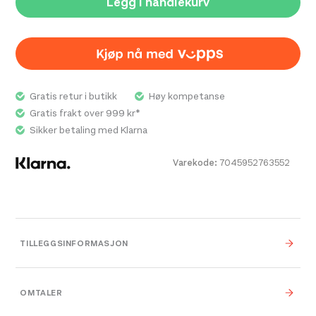
Legg i handlekurv
Nikw
109,
Gratis retur i butikk
Høy kompetanse
Gratis frakt over 999 kr*
Sikker betaling med Klarna
Varekode:
7045952763552
TILLEGGSINFORMASJON
Vekt
0,000 kg
OMTALER
0,000 × 0,000 × 0,000