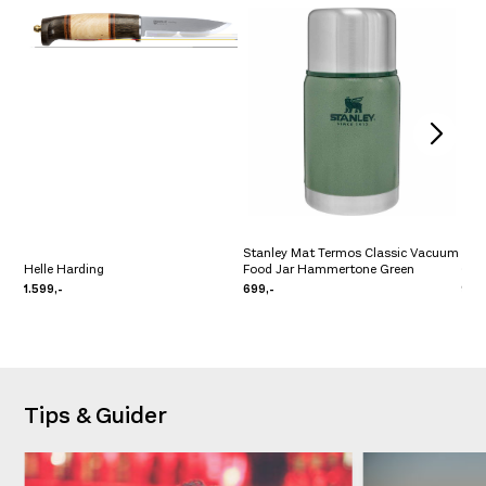
Stanley Mat Termos Classic Vacuum
Helle Harding
Food Jar Hammertone Green
Con
1.599,-
699,-
99,-
Tips & Guider