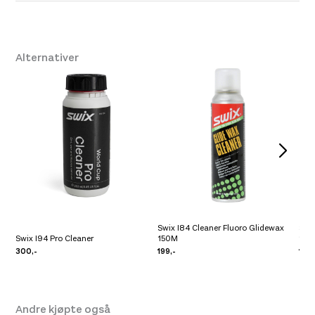
Dimensjoner
cm
Størrelse
no-size
,
One Size
Alternativer
Leverandør
Swix
Farge
Nocolor Nocolor
Swix I84 Cleaner Fluoro Glidewax
Swix
Swix I94 Pro Cleaner
150M
150
300,-
199,-
160,
Andre kjøpte også