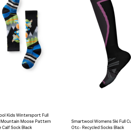
en på lager
en på lager
ol Kids Wintersport Full
ger
 Mountain Moose Pattern
Smartwool Womens Ski Full C
 Calf Sock Black
Otc- Recycled Socks Black