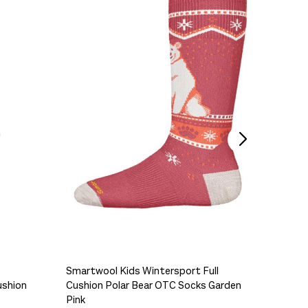
Ikke på lager
På lager
Swix PS
150,-
Ikke på lager
På lager
Smartwool Kids Wintersport Full
ushion
Cushion Polar Bear OTC Socks Garden
Smartw
Pink
Charcoa