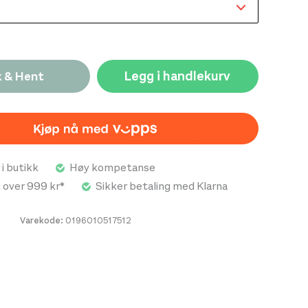
Legg i handlekurv
k & Hent
 i butikk
Høy kompetanse
t over 999 kr*
Sikker betaling med Klarna
Varekode:
0196010517512