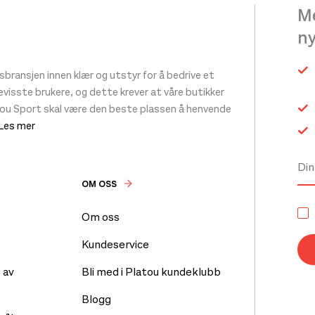
Me
n
ransjen innen klær og utstyr for å bedrive et
 bevisste brukere, og dette krever at våre butikker
tou Sport skal være den beste plassen å henvende
 Les mer
OM OSS
Om oss
Kundeservice
 av
Bli med i Platou kundeklubb
Blogg