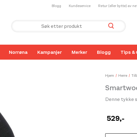
Blogg
Kundeservice
Retur (eller bytte) av n
Norrøna
Kampanjer
Merker
Blogg
Tips & 
Hjem
Herre
Til
Smartwool
Denne tykke sk
529
,-