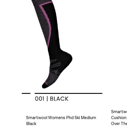
/
Platou Madla
Swix HS7 Violet -2°C til -8°C 60g
Se butikkinformasjon
300,-
Størrelse: M
M
Få igj
Platou Ålesund
Se butikkinformasjon
Platou Molde
Se butikkinformasjon
Størrelse: M
M
Få igj
Smartwo
Størrelse: L
L
5+ på la
Smartwool Womens Phd Ski Medium
Cushion
Black
Over The