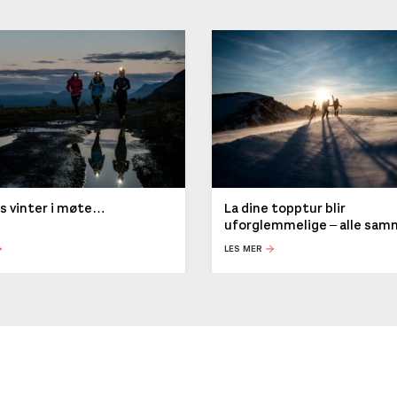
ys vinter i møte…
La dine topptur blir
uforglemmelige – alle sa
LES MER