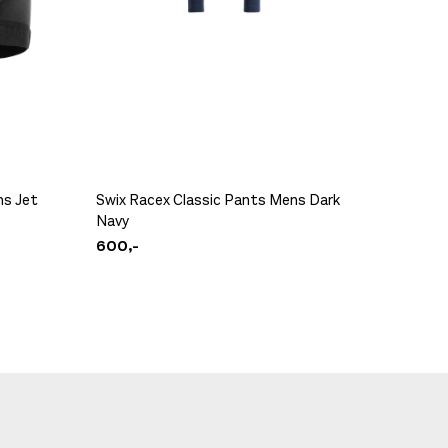
ns Jet
Swix Racex Classic Pants Mens Dark
Swix Ra
Navy
Estate 
600,-
600,-