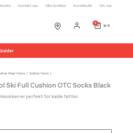
ettordre
Kontakt oss
Våre butikker
Kundeklubb
Om oss
0
kr
0
Guider
☓
behør Klær Herre
Sokker herre
 Ski Full Cushion OTC Socks Black
isokken er perfekt for kalde føtter.