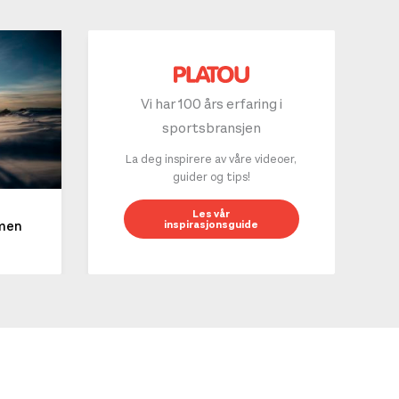
Vi har 100 års erfaring i
sportsbransjen
La deg inspirere av våre videoer,
guider og tips!
10 g
Les vår
inspirasjonsguide
mmen
LES 