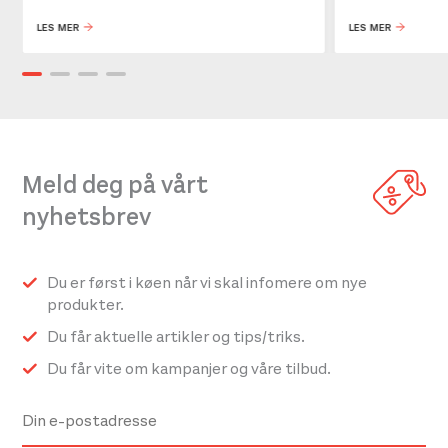
du har på hansker
LES MER
LES MER
Vannavvisende – hodelykt og batteripakke er
målt til IPX5 standard
Meld deg på vårt
nyhetsbrev
Du er først i køen når vi skal infomere om nye
produkter.
Du får aktuelle artikler og tips/triks.
Du får vite om kampanjer og våre tilbud.