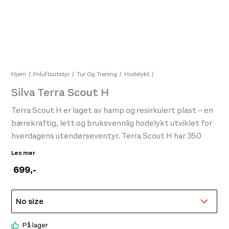
Fjällräven Greenland Wax No Color
169,-
Hjem
Friluftsutstyr
Tur Og Trening
Hodelykt
Silva Terra Scout H
Terra Scout H er laget av hamp og resirkulert plast – en
bærekraftig, lett og bruksvennlig hodelykt utviklet for
hverdagens utendørseventyr. Terra Scout H har 350
lumen, nattsynsmodus, IPX5 vannbeskyttelse,
Les mer
batterinivåindikator og hybridteknologi, noe som betyr
699
,-
at batterirommet er kompatibelt med både det
medfølgende oppladbare Silva Hybrid-batteriet (1,25
Ah/4,6 Wh) og standard AAA-batterier.
På lager