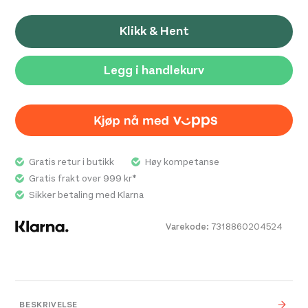
Klikk & Hent
Legg i handlekurv
Swi
200
Gratis retur i butikk
Høy kompetanse
Gratis frakt over 999 kr*
Sikker betaling med Klarna
Varekode:
7318860204524
BESKRIVELSE