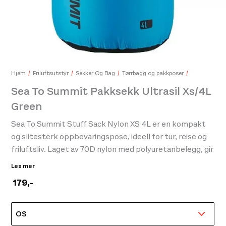
Sea To Summit Pocket Towel Moonlight
Sea
389,-
799,
Hjem
Friluftsutstyr
Sekker Og Bag
Tørrbagg og pakkposer
Sea To Summit Pakksekk Ultrasil Xs/4L
Green
Sea To Summit Stuff Sack Nylon XS 4L er en kompakt
og slitesterk oppbevaringspose, ideell for tur, reise og
friluftsliv. Laget av 70D nylon med polyuretanbelegg, gir
den god beskyttelse mot fuktighet og slitasje, samtidig
Les mer
som den holder vekten nede.
179
,-