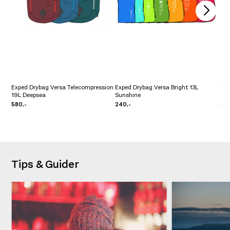
Exped Drybag Versa Telecompression
Exped Drybag Versa Bright 13L
Pat
19L Deepsea
Sunshine
Sto
580,-
240,-
649
Tips & Guider