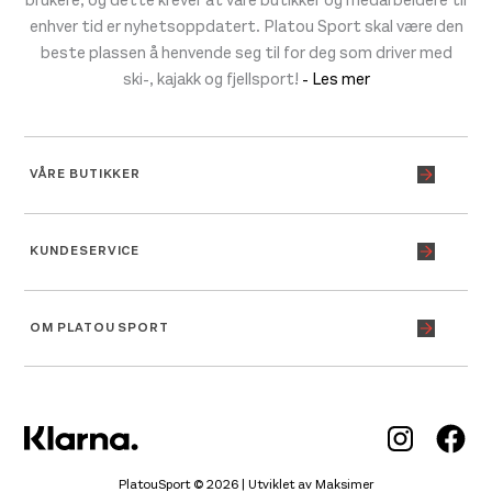
enhver tid er nyhetsoppdatert. Platou Sport skal være den
beste plassen å henvende seg til for deg som driver med
ski-, kajakk og fjellsport!
- Les mer
VÅRE BUTIKKER
KUNDESERVICE
OM PLATOU SPORT
Inst
Fa
PlatouSport © 2026 | Utviklet av
Maksimer