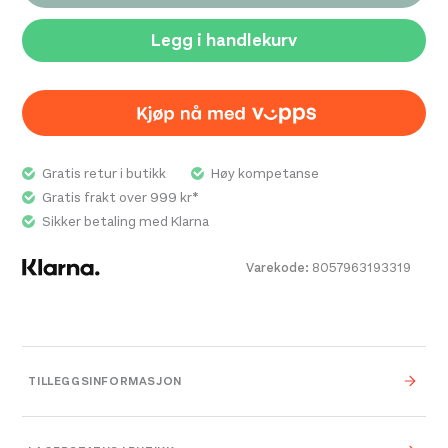
hele fjellturen. Sålen er noe over middels stiv og gir god
støtte. 37,5® teknologien jobber for å opprettholde et
Legg i handlekurv
best mulig klima for føttene.
Gratis retur i butikk
Høy kompetanse
Gratis frakt over 999 kr*
Sikker betaling med Klarna
Varekode:
8057963193319
TILLEGGSINFORMASJON
Vekt
0,000 kg