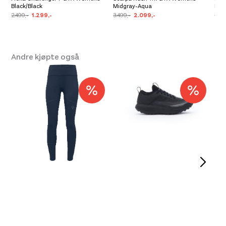
Black/Black
Midgray-Aqua
Hik
2.499,-
1.299,-
3.499,-
2.099,-
3.84
Andre kjøpte også