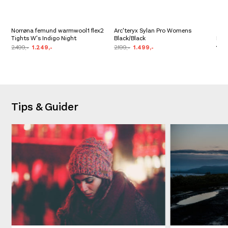
Norrøna femund warmwool1 flex2
Arc'teryx Sylan Pro Womens
Tights W's Indigo Night
Black/Black
Kav
2.499,-
1.249,-
2.199,-
1.499,-
1.19
Tips & Guider