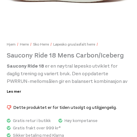
DB 
399
Hjem
Herre
Sko Herre
Løpesko grus/asfalt herre
Saucony Ride 18 Mens Carbon/Iceberg
Saucony Ride 18
er en nøytral løpesko utviklet for
DB Hugger Washbag Black Out
599,-
daglig trening og variert bruk. Den oppdaterte
PWRRUN-mellomsålen gir en balansert kombinasjon av
komfortabel demping og responsivitet, slik at hvert
Les mer
steg føles lett og naturlig. Overdelen i pustende mesh
omslutter foten med en sikker og behagelig passform,
Dette produktet er for tiden utsolgt og utilgjengelig.
mens en slitesterk yttersåle sikrer godt grep og
holdbarhet over tid. Ride 18 er et allsidig valg som passer
Gratis retur i butikk
Høy kompetanse
både til rolige langturer og raskere treningsøkter.
Gratis frakt over 999 kr*
Sikker betaling med Klarna