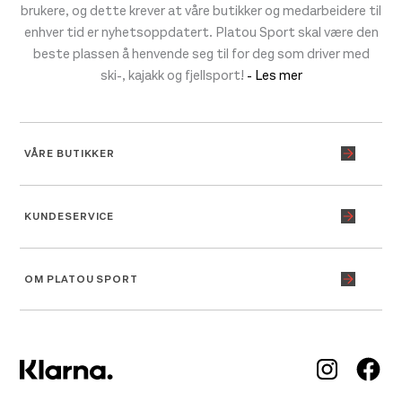
brukere, og dette krever at våre butikker og medarbeidere til
enhver tid er nyhetsoppdatert. Platou Sport skal være den
beste plassen å henvende seg til for deg som driver med
ski-, kajakk og fjellsport!
- Les mer
VÅRE BUTIKKER
KUNDESERVICE
OM PLATOU SPORT
Inst
Fa