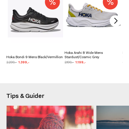
Hoka Arahi 8 Wide Mens
Hok
Hoka Bondi 9 Mens Black/Vermillion
Stardust/Cosmic Grey
Salt
2.299,-
1.399,-
2.199,-
1.199,-
2.19
Tips & Guider