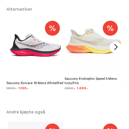
42.5
,
43
,
44.5
,
46.5
,
Alternativer
One Size
Leverandør
Saucony
Farge
227 Carbon/Iceberg
Saucony Endorphin Speed 5 Mens
Sau
Saucony Kinvara 16 Mens White/Red
Ivory/Fire
Whi
1.800,-
1.199,-
2.500,-
1.699,-
2.0
Andre kjøpte også