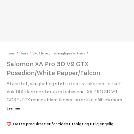
Salomon Bonatti Wp Mitten U Deep Black/
450,-
Sal
1.00
Hjem
Herre
Sko Herre
Terrengløpesko herre
Salomon XA Pro 3D V9 GTX
Posedion/White Pepper/Falcon
Stabilitet, varighet og støtte i en trailsko som er tøff
nok til å klare de største strabasene. XA PRO 3D V9
GORE-TEX regnes blant ikoner, og er like pålitelig som
den er kjent. Superstabil, supertøff og nå med enda
Les mer
bedre grep og langsiktig beskyttelse, med
skreddersydde knottmønstre og en vanntett
Dette produktet er for tiden utsolgt og utilgjengelig.
membran.