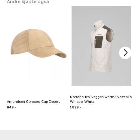
Andre kjøpte også
Norrøna trollveggen warm3 Vest M's
Nor
Amundsen Concord Cap Desert
Whisper White
Cap
649,-
1.899,-
549