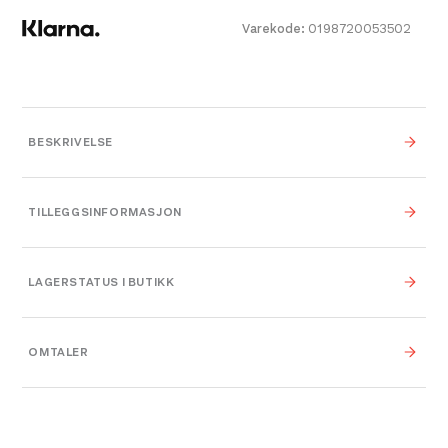
Varekode:
0198720053502
BESKRIVELSE
TILLEGGSINFORMASJON
Farge
242 Icicle / Castelr
LAGERSTATUS I BUTIKK
Leverandør
Salomon
OMTALER
Platou Bergen
På lager
no-size
,
No size
,
One
Størrelse
Se butikkinformasjon
Size
Størrelse: One Size
Få igjen på lager