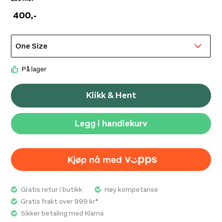
løpeturen i det strategiske rommet. Med pustende
400
,-
stoff og stretch på alle de riktige stedene, så du kan
konsentrere deg om å holde farten oppe eller ganske
enkelt nyte øyeblikket.
På lager
Klikk & Hent
Legg i handlekurv
Gratis retur i butikk
Høy kompetanse
Gratis frakt over 999 kr*
Sikker betaling med Klarna