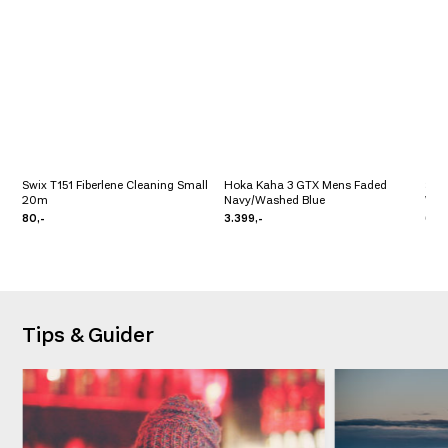
Swix T151 Fiberlene Cleaning Small
Hoka Kaha 3 GTX Mens Faded
Swix
20m
Navy/Washed Blue
Wa
80,-
3.399,-
60,
Tips & Guider