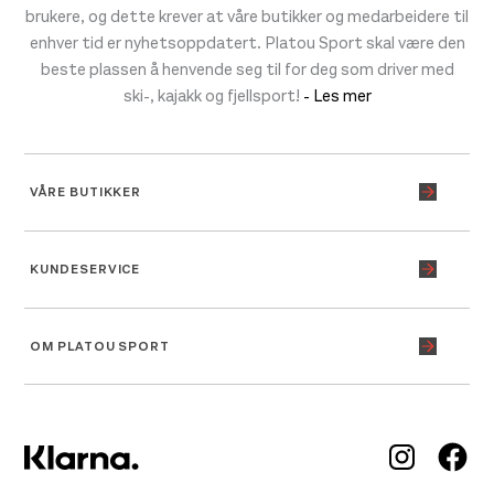
brukere, og dette krever at våre butikker og medarbeidere til
enhver tid er nyhetsoppdatert. Platou Sport skal være den
beste plassen å henvende seg til for deg som driver med
ski-, kajakk og fjellsport!
- Les mer
VÅRE BUTIKKER
KUNDESERVICE
OM PLATOU SPORT
Inst
Fa