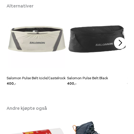
Alternativer
Platou Ålesund
På lager
Se butikkinformasjon
Størrelse: One Size
Få igjen på lager
Salomon Pulse Belt Icicle/Castelrock
Salomon Pulse Belt Black
Sal
400,-
400,-
650
Andre kjøpte også