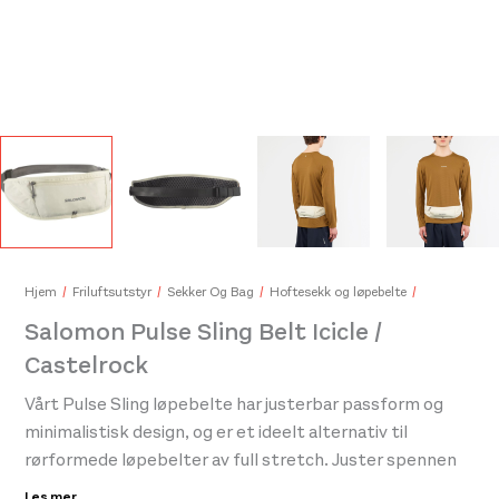
Salomon Bonatti Wp Mitten U Deep Black/
450,-
Sal
1.00
Hjem
Friluftsutstyr
Sekker Og Bag
Hoftesekk og løpebelte
Salomon Pulse Sling Belt Icicle /
Castelrock
Vårt Pulse Sling løpebelte har justerbar passform og
minimalistisk design, og er et ideelt alternativ til
rørformede løpebelter av full stretch. Juster spennen
enkelt og raskt, og oppbevar alt som er viktig på
Les mer