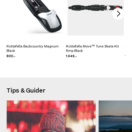
Rottefella Backcountry Magnum
Rottefella Move™ Tune Skate Kit
Rott
Black
Rmp Black
Grå
800,-
1.649,-
1.04
Tips & Guider