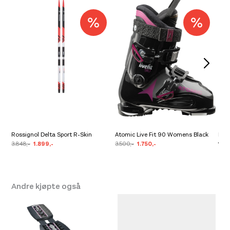
Størrelse
43
,
47
,
48
,
49
,
One
Size
Leverandør
Rossignol
Farge
000 Onecolor
Rossignol Delta Sport R-Skin
Atomic Live Fit 90 Womens Black
Pre
3.848,-
1.899,-
3.500,-
1.750,-
1.39
Andre kjøpte også