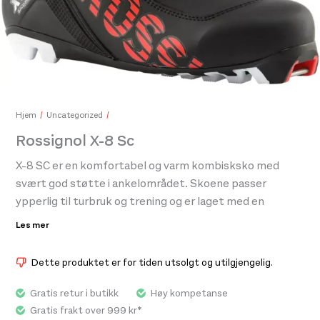
Rottefella Start Black
330,-
Hjem
Uncategorized
Rossignol X-8 Sc
X-8 SC er en komfortabel og varm kombisksko med
Ice
svært god støtte i ankelområdet. Skoene passer
399
ypperlig til turbruk og trening og er laget med en
klassisk såle med god flex og torsjonstivhet. Den har en
Les mer
raceinspirert konstruksjon som deler teknologi med den
utprøvde X-ium-serie for økt presisjon og
Dette produktet er for tiden utsolgt og utilgjengelig.
kraftoverføring.
Gratis retur i butikk
Høy kompetanse
Tur og trening kombisko
Gratis frakt over 999 kr*