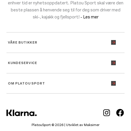
enhver tid er nyhetsoppdatert. Platou Sport skal være den
beste plassen å henvende seg til for deg som driver med
ski-, kajakk og fjellsport!
- Les mer
VÅRE BUTIKKER
KUNDESERVICE
OM PLATOU SPORT
Inst
Fa
PlatouSport © 2026 | Utviklet av
Maksimer