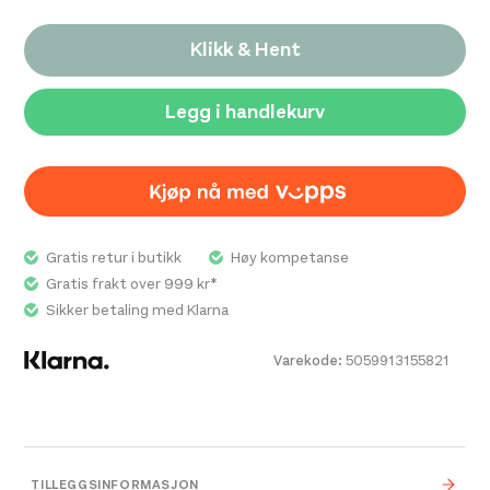
brystlomme
Klikk & Hent
stretch
gode pusteegenskaper
Legg i handlekurv
Gratis retur i butikk
Høy kompetanse
Gratis frakt over 999 kr*
Sikker betaling med Klarna
Varekode:
5059913155821
TILLEGGSINFORMASJON