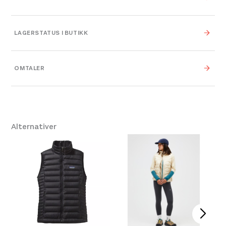
Vekt
0,000 kg
LAGERSTATUS I BUTIKK
0,000 × 0,000 × 0,000
Dimensjoner
cm
OMTALER
Platou Bergen
Ikke på lager
Se butikkinformasjon
10
,
12
,
8
,
8
,
One Size
,
Størrelse
14
,
16
Leverandør
RAB
Alternativer
Farge
Bel Beluga