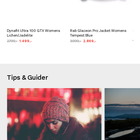
Dynafit Ultra 100 GTX Womens
Rab Glaceon Pro Jacket Womens
Ice
Lichen/Jadelite
Tempest Blue
Zip 
2.799,-
1.499,-
3.999,-
2.869,-
1.99
Tips & Guider