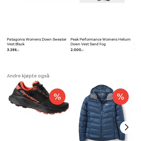
Patagonia Womens Down Sweater
Peak Performance Womens Helium
Vest Black
Down Vest Sand Fog
Bryn
3.299,-
2.000,-
1.799
Andre kjøpte også