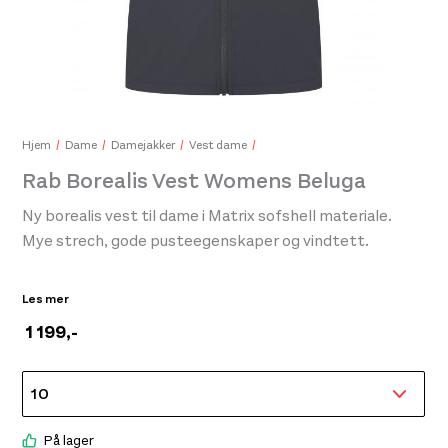
Moo
399
Hjem
Dame
Damejakker
Vest dame
Aclima Lars Monsen Femunden Headover Femunden Lightght
Rab Borealis Vest Womens Beluga
450,-
Ny borealis vest til dame i Matrix sofshell materiale.
Mye strech, gode pusteegenskaper og vindtett.
Lett, pakkbar og utrolig allsidig, denne softshell-vesten
Les mer
er like hjemme enten du løper, går på ski eller klatrer i
1 199
,-
fjellveggen. Nå laget med resirkulert stoff, tilbyr den
suveren pusteevne og vindmotstand uten bulkete
ermer
På lager
Vindtett