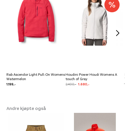
Rab Ascendor Light Pull-On Womens
Houdini Power Houdi Womens A
Pat
Watermelon
touch of Gray
T P/
1.199,-
2.400,-
1.680,-
1.99
Andre kjøpte også