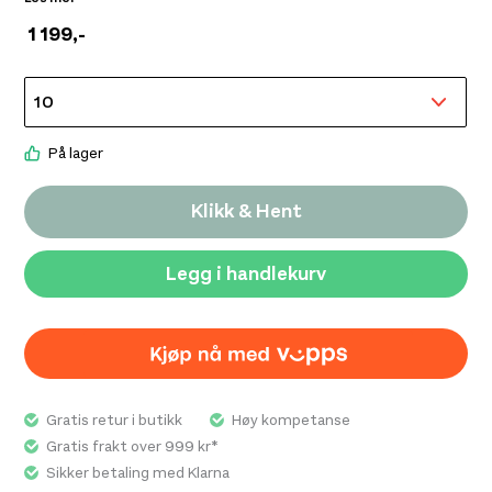
under varierende forhold og egner seg godt til alt fra
1 199
,-
klatring og topptur til raske fjellturer og annen aktiv
bruk hvor effektiv temperaturregulering er viktig.
Materialet kombinerer lav vekt med gode isolerende
egenskaper og transporterer fukt effektivt bort fra
kroppen for å opprettholde komfort under aktivitet.
På lager
Den kroppsnære passformen gir god bevegelighet og
gjør plagget velegnet som mellomlag under
Klikk & Hent
skallbekledning, samtidig som den tekniske
utformingen gir høy komfort ved bruk med sele eller
Legg i handlekurv
sekk. Den korte glidelåsen i halsen gir fleksibel
ventilasjon og enkel temperaturjustering etter behov.
Rab Ascendor Light Pull-On Women’s kombinerer lav
vekt, teknisk funksjon og komfort, og er et allsidig valg
for aktive brukere i krevende terreng.
Gratis retur i butikk
Høy kompetanse
Gratis frakt over 999 kr*
Sikker betaling med Klarna