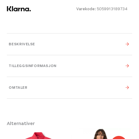
Varekode:
5059913189734
BESKRIVELSE
TILLEGGSINFORMASJON
Farge
Tmb Tempest Blue
OMTALER
Leverandør
RAB
10
,
12
,
8
,
8
,
8
,
10
,
12
,
14
,
Størrelse
16
Alternativer