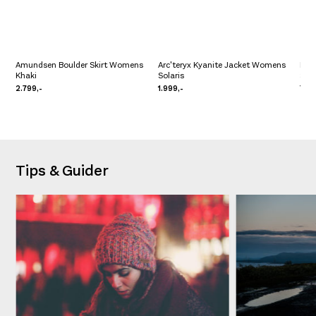
Amundsen Boulder Skirt Womens
Arc'teryx Kyanite Jacket Womens
Pre 
Khaki
Solaris
Sto
2.799,-
1.999,-
799,
Tips & Guider