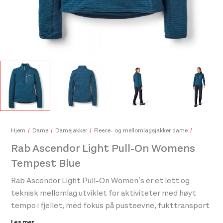
Bla
229
Hjem
Dame
Damejakker
Fleece- og mellomlagsjakker dame
Rab Ascendor Light Pull-On Womens
Tempest Blue
Rab Ascendor Light Pull-On Women’s er et lett og
teknisk mellomlag utviklet for aktiviteter med høyt
tempo i fjellet, med fokus på pusteevne, fukttransport
og bevegelsesfrihet. Plagget er konstruert for bruk
Les mer