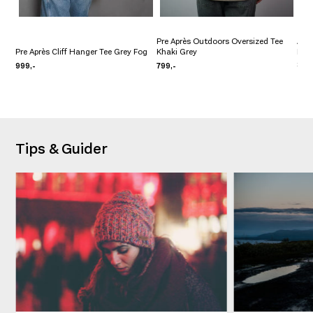
Pre Après Outdoors Oversized Tee
Amu
Pre Après Cliff Hanger Tee Grey Fog
Khaki Grey
Nat
999,-
799,-
799,
Tips & Guider