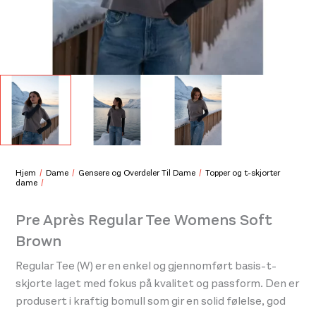
Pre Après Native Tee Beige/White
Pre 
899,-
999
Hjem
Dame
Gensere og Overdeler Til Dame
Topper og t-skjorter
dame
Pre Après Regular Tee Womens Soft
Brown
Regular Tee (W) er en enkel og gjennomført basis-t-
skjorte laget med fokus på kvalitet og passform. Den er
produsert i kraftig bomull som gir en solid følelse, god