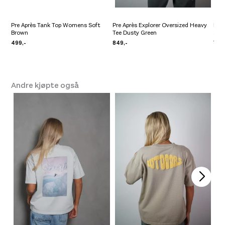
Pre Après Tank Top Womens Soft
Pre Après Explorer Oversized Heavy
Pre 
Brown
Tee Dusty Green
Sto
499,-
849,-
799,
Andre kjøpte også