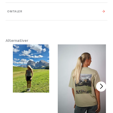
Leverandør
Pre Après
OMTALER
Platou Ålesund
Ikke på lager
Størrelse
S
,
M
,
L
Se butikkinformasjon
Platou Bergen
Ikke på lager
Alternativer
Se butikkinformasjon