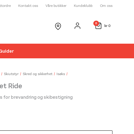
ettordre
Kontakt oss
Våre butikker
Kundeklubb
Om oss
0
kr
0
Guider
☓
Skiutstyr
Skred og sikkerhet
Isøks
let Ride
s for brevandring og skibestigning