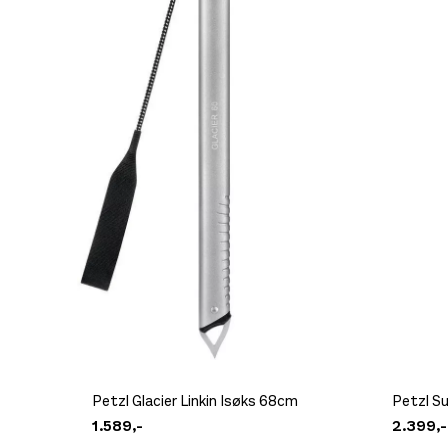
Platou Ålesund
Se butikkinformasjon
Platou Molde
Se butikkinformasjon
Petzl Glacier Linkin Isøks 68cm
Petzl S
1.589,-
2.399,-