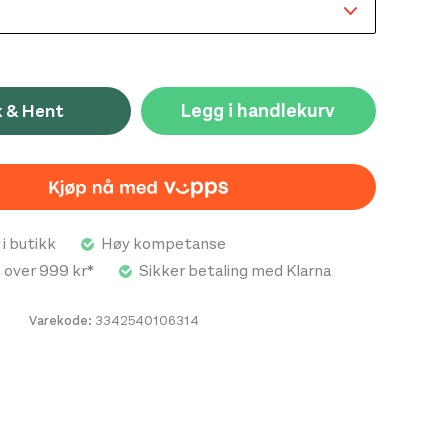
Legg i handlekurv
k & Hent
 i butikk
Høy kompetanse
t over 999 kr*
Sikker betaling med Klarna
Varekode:
3342540106314