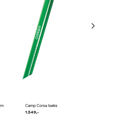
Ikke på lager
Ikke på lager
Cm
Camp Corsa Isøks
Camp C
1.549,-
1.799,-