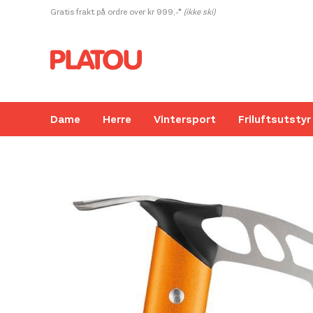
Hopp
Gratis frakt på ordre over kr 999,-*
(ikke ski)
rett
til
innholdet
Dame
Herre
Vintersport
Friluftsutstyr
Kanskje liker du også...