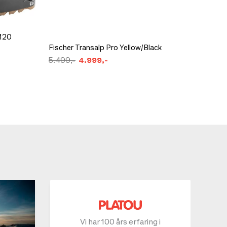
 120
Zandstr
Fischer Transalp Pro Yellow/Black
m/Polst
5.499,-
4.999,-
1.599,-
Vi har 100 års erfaring i