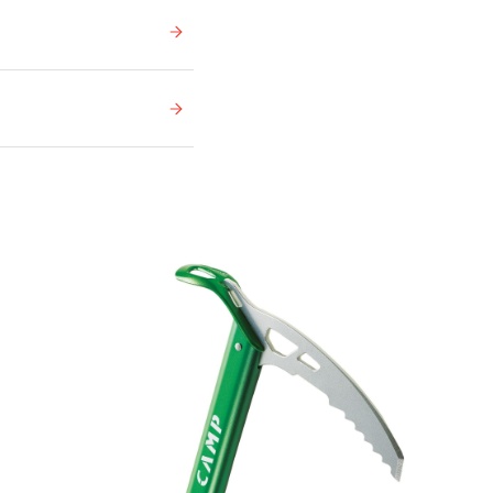
tes i sekken. Dette
Ikke på lager
På lager
Ikke på lager
Ikke på lager