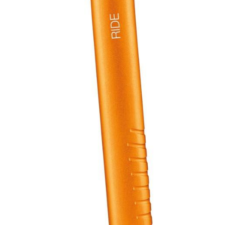
MSR Coffee Press Kit Windburner 1.0L
469,-