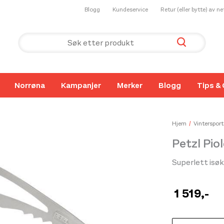
Blogg
Kundeservice
Retur (eller bytte) av n
Norrøna
Kampanjer
Merker
Blogg
Tips & 
Hjem
Vintersport
Petzl Pio
Superlett isøk
1 519
,-