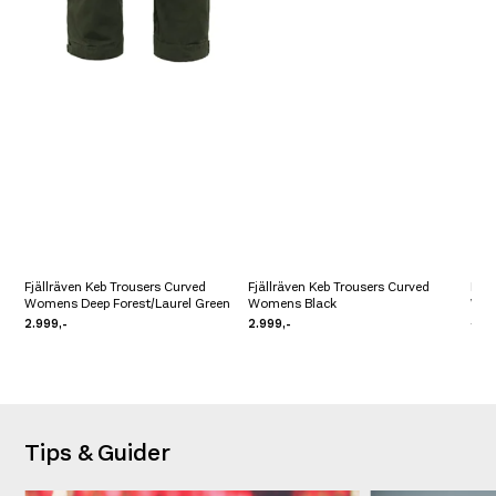
Fjällräven Keb Trousers Curved
Fjällräven Keb Trousers Curved
Fjäl
Womens Deep Forest/Laurel Green
Womens Black
Wom
2.999,-
2.999,-
2.99
Tips & Guider