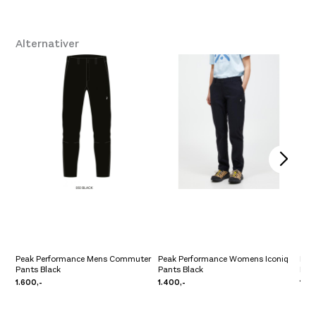
Alternativer
Peak Performance Mens Commuter
Peak Performance Womens Iconiq
Pea
Pants Black
Pants Black
Pant
1.600,-
1.400,-
1.40