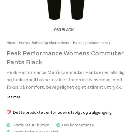
Peak Performance Womens Repel Upf Ls Tee Misty Lavender
Pea
800,-
1.60
Hjem
Herre
Bukser Og Shorts Herre
Hverdagsbukser herre
Peak Performance Womens Commuter
Pants Black
Peak Performance Men’s Commuter Pants er en allsidig
og funksjonell bukse utviklet for en aktiv hverdag, med
fokus på komfort, bevegelighet og et stilrent uttrykk.
Buksen er designet for å fungere like godt til pendling
Les mer
og reise som til daglig bruk, og kombinerer tekniske
egenskaper med et moderne og anvendelig design.
Dette produktet er for tiden utsolgt og utilgjengelig.
Materialene gir god komfort og fleksibilitet gjennom
hele dagen, samtidig som konstruksjonen bidrar til
Gratis retur i butikk
Høy kompetanse
bevegelsesfrihet og praktisk bruk ved varierende