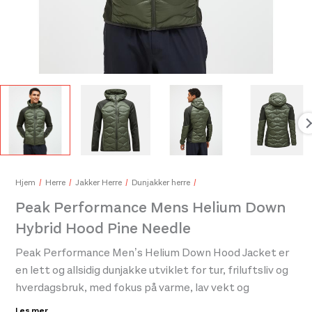
Peak Performance Womens Repel Upf Ls Tee Misty Lavender
Pea
800,-
1.60
Hjem
Herre
Jakker Herre
Dunjakker herre
Peak Performance Mens Helium Down
Hybrid Hood Pine Needle
Peak Performance Men’s Helium Down Hood Jacket er
en lett og allsidig dunjakke utviklet for tur, friluftsliv og
hverdagsbruk, med fokus på varme, lav vekt og
pakkvennlighet. Jakken er isolert med dun som gir
Les mer