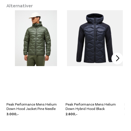
Størrelse: L
L
Få igjen på lager
Alternativer
Størrelse: XL
XL
Få igjen på lager
Peak Performance Mens Helium
Peak Performance Mens Helium
Pea
Down Hood Jacket Pine Needle
Down Hybrid Hood Black
Dow
3.000,-
2.600,-
3.0