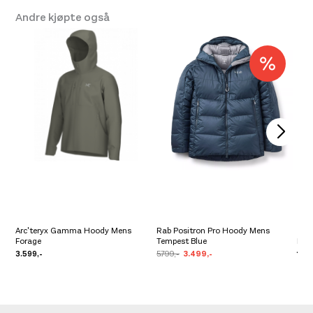
Andre kjøpte også
Arc'teryx Gamma Hoody Mens
Rab Positron Pro Hoody Mens
Forage
Tempest Blue
Rab
3.599,-
5.799,-
3.499,-
1.29