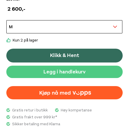
effektiv varmeisolasjon i forhold til vekten, samtidig
2 600
,-
som den kompakte konstruksjonen gjør den enkel å
pakke ned og ta med som et ekstra isolasjonslag på tur.
Det lette yttermaterialet bidrar til høy komfort og god
bevegelighet, mens den tekniske utformingen gjør
jakken godt egnet både som ytterlag i kjølige forhold og
Kun 2 på lager
som mellomlag under skallbekledning. Den isolerte
hetten gir ekstra beskyttelse mot kulde og vind, mens
Klikk & Hent
praktiske lommer sørger for enkel oppbevaring av små
nødvendigheter. Peak Performance Men’s Helium Down
Legg i handlekurv
Hood Jacket kombinerer lav vekt, funksjonell varme og
et tidløst design, og er et allsidig valg for brukere som
ønsker en lett dunjakke til bruk gjennom store deler av
året.
Gratis retur i butikk
Høy kompetanse
Gratis frakt over 999 kr*
Sikker betaling med Klarna