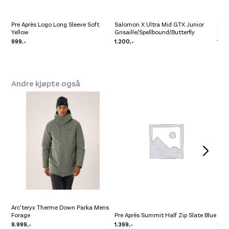
Pre Après Logo Long Sleeve Soft
Salomon X Ultra Mid GTX Junior
Pre 
Yellow
Grisaille/Spellbound/Butterfly
Lav
999,-
1.200,-
1.09
Andre kjøpte også
Arc'teryx Therme Down Parka Mens
Forage
Pre Après Summit Half Zip Slate Blue
Pre 
9.999,-
1.399,-
999