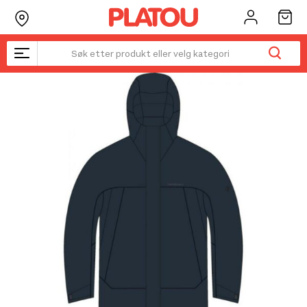
Hopp
rett
til
innholdet
Kanskje liker du også...
☓