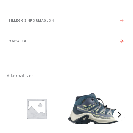
TILLEGGSINFORMASJON
Farge
040 Blue Shadow
OMTALER
Leverandør
Peak Performance
Størrelse
S
,
M
,
L
Alternativer