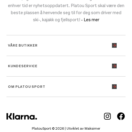
enhver tid er nyhetsoppdatert. Platou Sport skal være den
beste plassen å henvende seg til for deg som driver med
ski-, kajakk og fjellsport!
- Les mer
VÅRE BUTIKKER
KUNDESERVICE
OM PLATOU SPORT
Inst
Fa
PlatouSport © 2026 | Utviklet av
Maksimer