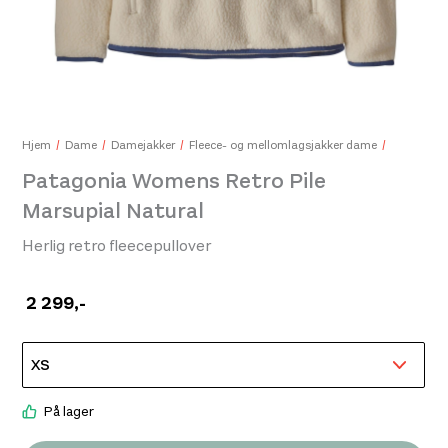
Patagonia Mens P-6 Logo Responsibili-Tee White
Pata
799,-
649
Hjem
Dame
Damejakker
Fleece- og mellomlagsjakker dame
Patagonia Womens Retro Pile
Marsupial Natural
Herlig retro fleecepullover
2 299
,-
På lager