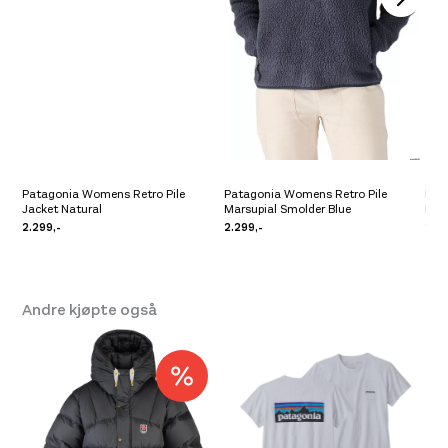
/
Ikke på lager
Patagonia Womens Retro Pile
Patagonia Womens Retro Pile
Pat
Jacket Natural
Marsupial Smolder Blue
Mar
2.299,-
2.299,-
2.29
Andre kjøpte også