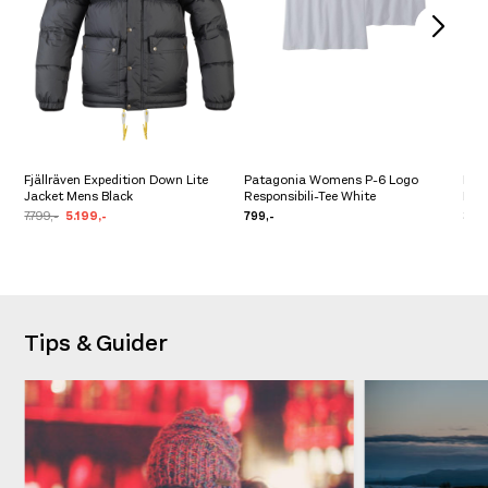
Fjällräven Expedition Down Lite
Patagonia Womens P-6 Logo
Pat
Jacket Mens Black
Responsibili-Tee White
Rain
7.799,-
5.199,-
799,-
3.29
Tips & Guider